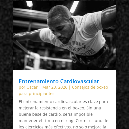
Entrenamiento Cardiovascular
por
Oscar
|
Mar 23, 2026
|
Consejos de boxeo
para principiantes
El entrenamiento cardiovascular es clave para
mejorar la resistencia en el boxeo. Sin una
buena base de cardio, sería imposible
mantener el ritmo en el ring. Correr es uno de
los ejercicios más efectivos, no solo mejora la