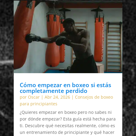
Cómo empezar en boxeo si estás
completamente perdido
por
Oscar
|
Abr 24, 2026
|
Consejos de boxeo
para principiantes
¿Quieres empezar en boxeo pero no sabes ni
por dónde empezar? Esta guía está hecha para
ti. Descubre qué necesitas realmente, cómo es
un entrenamiento de principiante y qué hacer