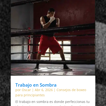
Trabajo en Sombra
por
Oscar
|
Abr 6, 2026
|
Consejos de boxeo
para principiantes
El trabajo en sombra es donde perfeccionas tu