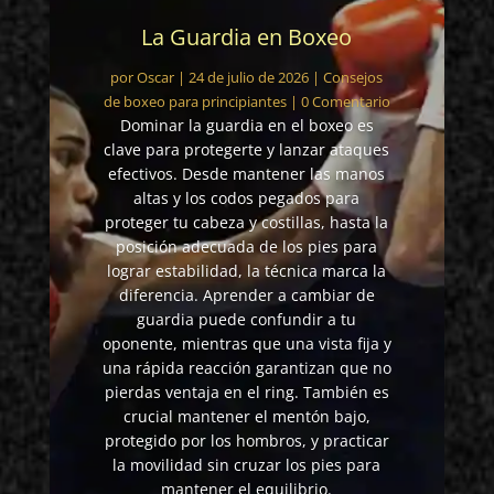
La Guardia en Boxeo
por
Oscar
|
24 de julio de 2026
|
Consejos
de boxeo para principiantes
| 0 Comentario
Dominar la guardia en el boxeo es
clave para protegerte y lanzar ataques
efectivos. Desde mantener las manos
altas y los codos pegados para
proteger tu cabeza y costillas, hasta la
posición adecuada de los pies para
lograr estabilidad, la técnica marca la
diferencia. Aprender a cambiar de
guardia puede confundir a tu
oponente, mientras que una vista fija y
una rápida reacción garantizan que no
pierdas ventaja en el ring. También es
crucial mantener el mentón bajo,
protegido por los hombros, y practicar
la movilidad sin cruzar los pies para
mantener el equilibrio.