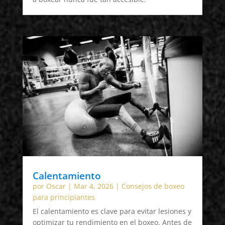
Calentamiento
por
Oscar
|
Mar 4, 2026
|
Consejos de boxeo
para principiantes
El calentamiento es clave para evitar lesiones y
optimizar tu rendimiento en el boxeo. Antes de