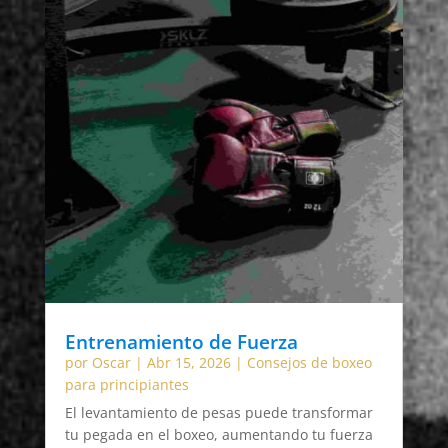
Entrenamiento de Fuerza
por
Oscar
|
Abr 15, 2026
|
Consejos de boxeo
para principiantes
El levantamiento de pesas puede transformar
tu pegada en el boxeo, aumentando tu fuerza