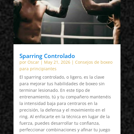
Sparring Controlado
por
Oscar
|
May 21, 2026
|
Consejos de boxeo
para principiantes
El sparring controlado, o ligero, es la clave
para mejorar tus habilidades de boxeo sin
terminar lesionado. En este tipo de
entrenamiento, tú y tu compañero mantenéis
la intensidad baja para centraros en la
precisión, la defensa y el movimiento en el
ring. Al enfocarte en la técnica en lugar de la
fuerza, puedes desarrollar tu confianza,
perfeccionar combinaciones y afinar tu juego