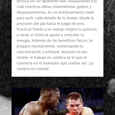
técnica sin un oponente real, visualizando a tu
rival mientras afinas movimientos, golpes y
desplazamientos. Es un entrenamiento clave
para pulir cada detalle de tu boxeo, desde la
precisión del jab hasta el juego de pies.
Practicar frente a un espejo mejora tu postura,
y variar el ritmo te ayuda a controlar tu
energía. Además de los beneficios físicos, te
prepara mentalmente, aumentando tu
concentración y enfoque. Aunque no sea
visible, el trabajo en sombra es lo que te
convierte en el boxeador que sueñas ser. ¡La
sombra no miente!