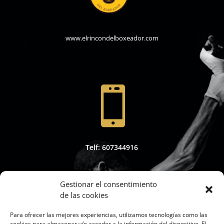
www.elrincondelboxeador.com

Telf: 607344916
Gestionar el consentimiento
de las cookies

Para ofrecer las mejores experiencias, utilizamos tecnologías como las
cookies para almacenar y/o acceder a la información del dispositivo. El