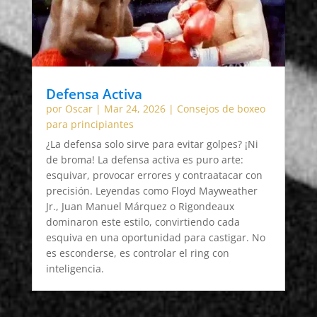
Defensa Activa
por
Oscar
|
Mar 24, 2026
|
Consejos de boxeo
para principiantes
¿La defensa solo sirve para evitar golpes? ¡Ni
de broma! La defensa activa es puro arte:
esquivar, provocar errores y contraatacar con
precisión. Leyendas como Floyd Mayweather
Jr., Juan Manuel Márquez o Rigondeaux
dominaron este estilo, convirtiendo cada
esquiva en una oportunidad para castigar. No
es esconderse, es controlar el ring con
inteligencia.