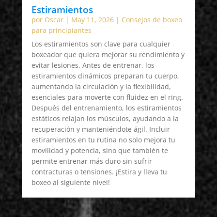
Estiramientos
por
Oscar
|
May 11, 2026
|
Consejos de boxeo
para principiantes
Los estiramientos son clave para cualquier
boxeador que quiera mejorar su rendimiento y
evitar lesiones. Antes de entrenar, los
estiramientos dinámicos preparan tu cuerpo,
aumentando la circulación y la flexibilidad,
esenciales para moverte con fluidez en el ring.
Después del entrenamiento, los estiramientos
estáticos relajan los músculos, ayudando a la
recuperación y manteniéndote ágil. Incluir
estiramientos en tu rutina no solo mejora tu
movilidad y potencia, sino que también te
permite entrenar más duro sin sufrir
contracturas o tensiones. ¡Estira y lleva tu
boxeo al siguiente nivel!