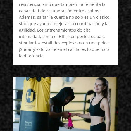
resistencia, sino que también incrementa la
capacidad de recuperación entre asaltos.
Además, saltar la cuerda no solo es un clásico,
sino que ayuda a mejorar la coordinación y la
agilidad. Los entrenamientos de alta
intensidad, como el HIIT, son perfectos para
simular los estallidos explosivos en una pelea.
¡Sudar y esforzarte en el cardio es lo que hará
la diferencia!