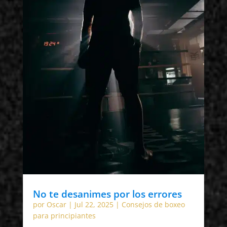
No te desanimes por los errores
por
Oscar
|
Jul 22, 2025
|
Consejos de boxeo
para principiantes