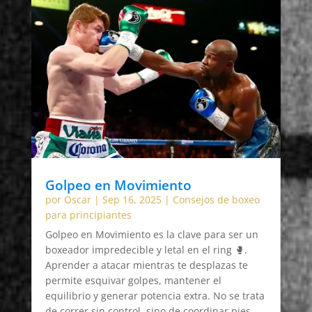
Golpeo en Movimiento
por
Oscar
|
Sep 16, 2025
|
Consejos de boxeo
para principiantes
Golpeo en Movimiento es la clave para ser un
boxeador impredecible y letal en el ring 🥊.
Aprender a atacar mientras te desplazas te
permite esquivar golpes, mantener el
equilibrio y generar potencia extra. No se trata
de correr sin control, sino de coordinar pies,