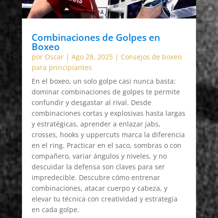
Combinaciones de Golpes en
Boxeo
por
Oscar
|
Ago 28, 2025
|
Consejos de boxeo
para principiantes
En el boxeo, un solo golpe casi nunca basta:
dominar combinaciones de golpes te permite
confundir y desgastar al rival. Desde
combinaciones cortas y explosivas hasta largas
y estratégicas, aprender a enlazar jabs,
crosses, hooks y uppercuts marca la diferencia
en el ring. Practicar en el saco, sombras o con
compañero, variar ángulos y niveles, y no
descuidar la defensa son claves para ser
impredecible. Descubre cómo entrenar
combinaciones, atacar cuerpo y cabeza, y
elevar tu técnica con creatividad y estrategia
en cada golpe.