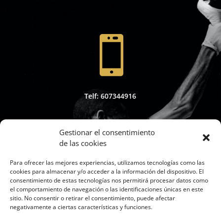

Telf: 607344916
Gestionar el consentimiento
de las cookies

Para ofrecer las mejores experiencias, utilizamos tecnologías como las
cookies para almacenar y/o acceder a la información del dispositivo. El
consentimiento de estas tecnologías nos permitirá procesar datos como
el comportamiento de navegación o las identificaciones únicas en este
sitio. No consentir o retirar el consentimiento, puede afectar
Whapsap: 607344916
negativamente a ciertas características y funciones.