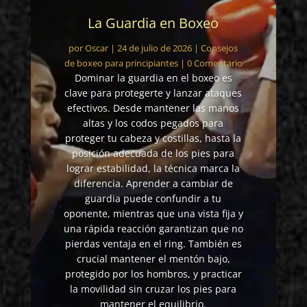
La Guardia en Boxeo
por
Oscar
|
24 de julio de 2026
|
Consejos
de boxeo para principiantes
| 0 Comentario
Dominar la guardia en el boxeo es
clave para protegerte y lanzar ataques
efectivos. Desde mantener las manos
altas y los codos pegados para
proteger tu cabeza y costillas, hasta la
posición adecuada de los pies para
lograr estabilidad, la técnica marca la
diferencia. Aprender a cambiar de
guardia puede confundir a tu
oponente, mientras que una vista fija y
una rápida reacción garantizan que no
pierdas ventaja en el ring. También es
crucial mantener el mentón bajo,
protegido por los hombros, y practicar
la movilidad sin cruzar los pies para
mantener el equilibrio.