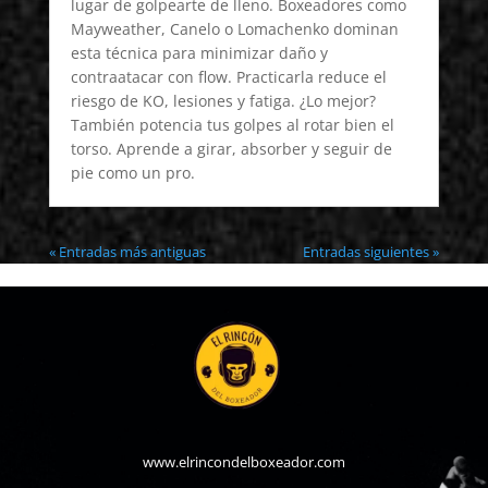
lugar de golpearte de lleno. Boxeadores como
Mayweather, Canelo o Lomachenko dominan
esta técnica para minimizar daño y
contraatacar con flow. Practicarla reduce el
riesgo de KO, lesiones y fatiga. ¿Lo mejor?
También potencia tus golpes al rotar bien el
torso. Aprende a girar, absorber y seguir de
pie como un pro.
« Entradas más antiguas
Entradas siguientes »
www.elrincondelboxeador.com