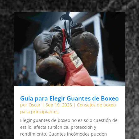
Guía para Elegir Guantes de Boxeo
por
Oscar
|
Sep 19, 2025
|
Consejos de boxeo
para principiantes
Elegir guantes de boxeo no es solo cuestión de
estilo, afecta tu técnica, protección y
rendimiento. Guantes incómodos pueden