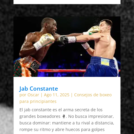
Jab Constante
por
Oscar
|
Ago 11, 2025
|
Consejos de boxeo
para principiantes
El jab constante es el arma secreta de los
grandes boxeadores 🥊. No busca impresionar,
busca dominar: mantiene a tu rival a distancia,
rompe su ritmo y abre huecos para golpes