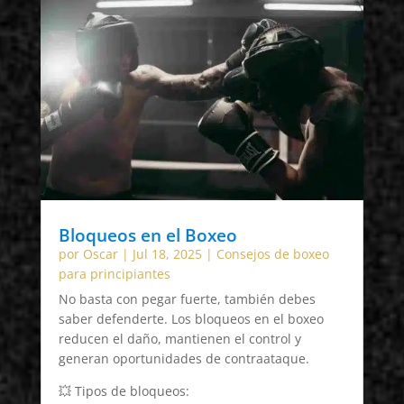
Bloqueos en el Boxeo
por
Oscar
|
Jul 18, 2025
|
Consejos de boxeo
para principiantes
No basta con pegar fuerte, también debes
saber defenderte. Los bloqueos en el boxeo
reducen el daño, mantienen el control y
generan oportunidades de contraataque.
💥 Tipos de bloqueos: