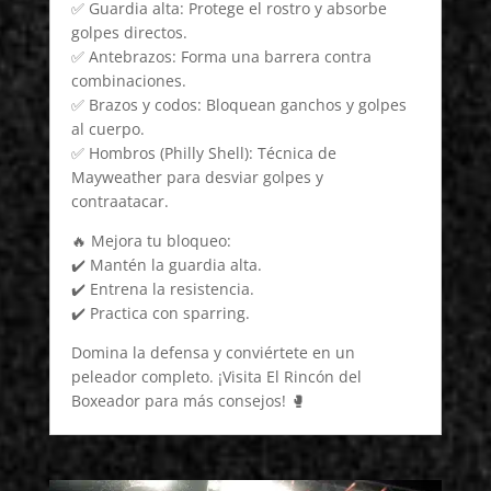
✅ Guardia alta: Protege el rostro y absorbe
golpes directos.
✅ Antebrazos: Forma una barrera contra
combinaciones.
✅ Brazos y codos: Bloquean ganchos y golpes
al cuerpo.
✅ Hombros (Philly Shell): Técnica de
Mayweather para desviar golpes y
contraatacar.
🔥 Mejora tu bloqueo:
✔️ Mantén la guardia alta.
✔️ Entrena la resistencia.
✔️ Practica con sparring.
Domina la defensa y conviértete en un
peleador completo. ¡Visita El Rincón del
Boxeador para más consejos! 🥊