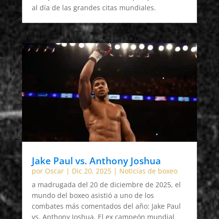
al día de las grandes citas mundiales.
Jake Paul vs. Anthony Joshua
por
Oscar
|
Dic 20, 2025
|
Noticias de boxeo
a madrugada del 20 de diciembre de 2025, el
mundo del boxeo asistió a uno de los
combates más comentados del año: Jake Paul
vs. Anthony Joshua. El ex campeón mundial