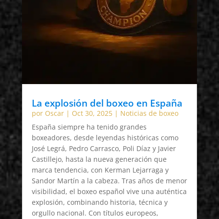
La explosión del boxeo en España
por
Oscar
|
Oct 30, 2025
|
Noticias de boxeo
España siempre ha tenido grandes
boxeadores, desde leyendas históricas como
José Legrá, Pedro Carrasco, Poli Díaz y Javier
Castillejo, hasta la nueva generación que
marca tendencia, con Kerman Lejarraga y
Sandor Martín a la cabeza. Tras años de menor
visibilidad, el boxeo español vive una auténtica
explosión, combinando historia, técnica y
orgullo nacional. Con títulos europeos,