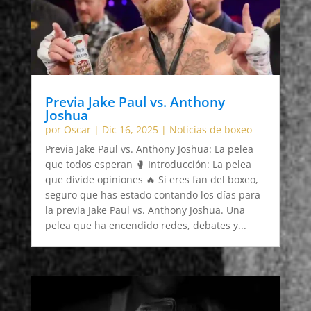
Previa Jake Paul vs. Anthony
Joshua
por
Oscar
|
Dic 16, 2025
|
Noticias de boxeo
Previa Jake Paul vs. Anthony Joshua: La pelea
que todos esperan 🥊 Introducción: La pelea
que divide opiniones 🔥 Si eres fan del boxeo,
seguro que has estado contando los días para
la previa Jake Paul vs. Anthony Joshua. Una
pelea que ha encendido redes, debates y...