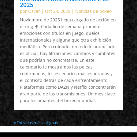
2025
por
Oscar
|
Oct 24, 2025
|
Noticias de boxeo
Noviembre de 2025 llega cargado de acción en
el ring 🥊. Cada fin de semana promete
emociones con títulos en juego, duelos
internacionales y alguna que otra exhibición
mediática. Pero cuidado: no todo lo anunciado
es oficial; hay filtraciones, cambios y combates
que podrían no concretarse. En este
calendario te mostramos las peleas
confirmadas, los escenarios más esperados y
el contexto detrás de cada enfrentamiento.
Plataformas como DAZN y Netflix concentrarán
gran parte de las transmisiones. Un mes clave
para los amantes del boxeo mundial.
« Entradas más antiguas