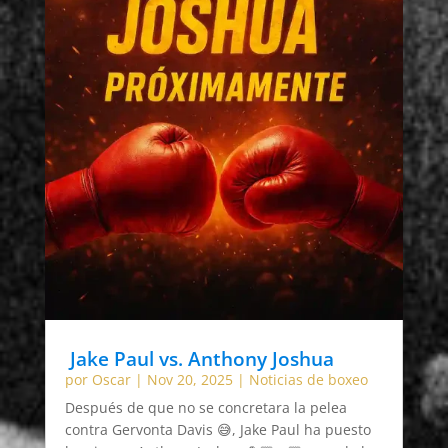
Jake Paul vs. Anthony Joshua
por
Oscar
|
Nov 20, 2025
|
Noticias de boxeo
Después de que no se concretara la pelea
contra Gervonta Davis 😅, Jake Paul ha puesto