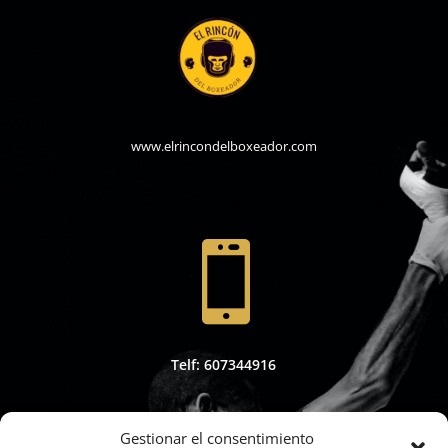
www.elrincondelboxeador.com

Telf: 607344916
Gestionar el consentimiento