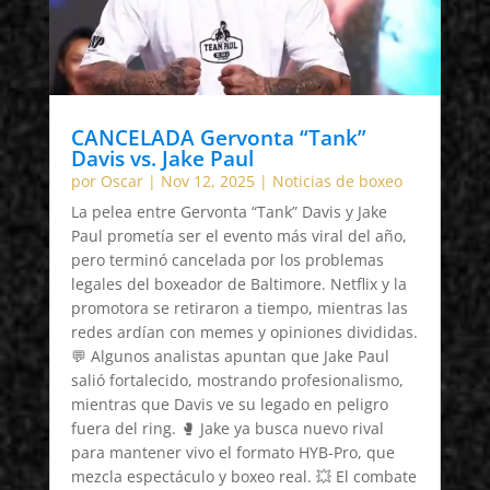
CANCELADA Gervonta “Tank”
Davis vs. Jake Paul
por
Oscar
|
Nov 12, 2025
|
Noticias de boxeo
La pelea entre Gervonta “Tank” Davis y Jake
Paul prometía ser el evento más viral del año,
pero terminó cancelada por los problemas
legales del boxeador de Baltimore. Netflix y la
promotora se retiraron a tiempo, mientras las
redes ardían con memes y opiniones divididas.
💬 Algunos analistas apuntan que Jake Paul
salió fortalecido, mostrando profesionalismo,
mientras que Davis ve su legado en peligro
fuera del ring. 🥊 Jake ya busca nuevo rival
para mantener vivo el formato HYB-Pro, que
mezcla espectáculo y boxeo real. 💥 El combate