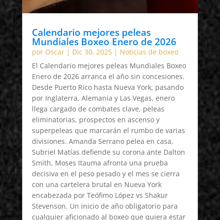
Calendario mejores peleas
Mundiales Boxeo Enero de 2026
por
Oscar
|
Dic 30, 2025
|
Noticias de boxeo
El Calendario mejores peleas Mundiales Boxeo
Enero de 2026 arranca el año sin concesiones.
Desde Puerto Rico hasta Nueva York, pasando
por Inglaterra, Alemania y Las Vegas, enero
llega cargado de combates clave, peleas
eliminatorias, prospectos en ascenso y
superpeleas que marcarán el rumbo de varias
divisiones. Amanda Serrano pelea en casa,
Subriel Matías defiende su corona ante Dalton
Smith, Moses Itauma afronta una prueba
decisiva en el peso pesado y el mes se cierra
con una cartelera brutal en Nueva York
encabezada por Teófimo López vs Shakur
Stevenson. Un inicio de año obligatorio para
cualquier aficionado al boxeo que quiera estar