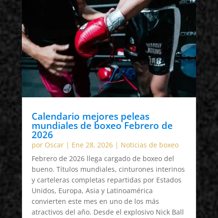
Calendario mejores peleas
mundiales de boxeo Febrero de
2026
por
Oscar
|
Ene 28, 2026
|
Noticias de boxeo
Febrero de 2026 llega cargado de boxeo del
bueno. Títulos mundiales, cinturones interinos
y carteleras completas repartidas por Estados
Unidos, Europa, Asia y Latinoamérica
convierten este mes en uno de los más
atractivos del año. Desde el explosivo Nick Ball