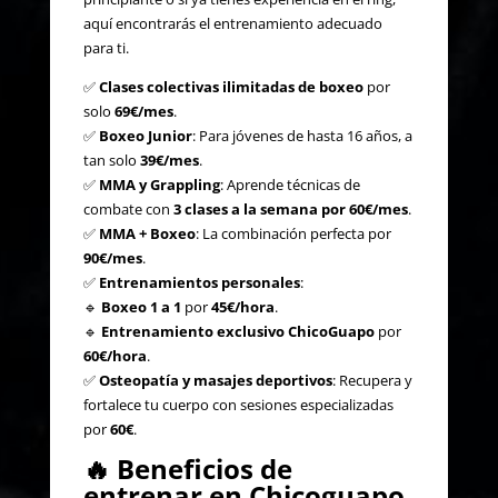
aquí encontrarás el entrenamiento adecuado
para ti.
✅
Clases colectivas ilimitadas de boxeo
por
solo
69€/mes
.
✅
Boxeo Junior
: Para jóvenes de hasta 16 años, a
tan solo
39€/mes
.
✅
MMA y Grappling
: Aprende técnicas de
combate con
3 clases a la semana por 60€/mes
.
✅
MMA + Boxeo
: La combinación perfecta por
90€/mes
.
✅
Entrenamientos personales
:
🔹
Boxeo 1 a 1
por
45€/hora
.
🔹
Entrenamiento exclusivo ChicoGuapo
por
60€/hora
.
✅
Osteopatía y masajes deportivos
: Recupera y
fortalece tu cuerpo con sesiones especializadas
por
60€
.
🔥
Beneficios de
entrenar en Chicoguapo