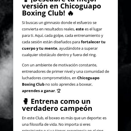
versión en Chicoguapo
Boxing Club!
🔥
Si buscas un gimnasio donde el esfuerzo se
convierta en resultados reales,
este
es el lugar
para ti. Aquí, cada golpe, cada entrenamiento y
cada sesión están diseñados para
fortalecer tu
cuerpo y tu mente
, ayudándote a superar
cualquier obstáculo dentro y fuera del ring.
Con un ambiente de motivación constante,
entrenadores de primer nivel y una comunidad de
luchadores comprometidos, en
Chicoguapo
Boxing Club
no solo aprendes a boxear,
aprendes a ganar
. 🏆
🥊
Entrena como un
verdadero campeón
En este Club, el boxeo es más que un deporte: es
una filosofía de vida. No importa si eres
principiante o si ya tienes experiencia en el ring,