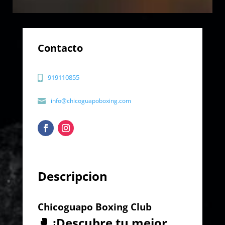
Contacto
919110855
info@chicoguapoboxing.com
Descripcion
Chicoguapo Boxing Club
🥊
¡Descubre tu mejor