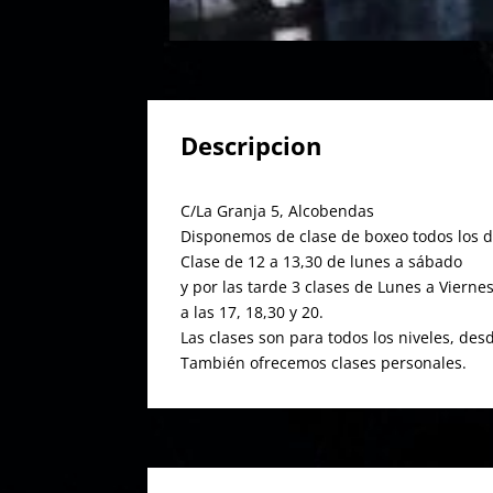
Descripcion
C/La Granja 5, Alcobendas
Disponemos de clase de boxeo todos los d
Clase de 12 a 13,30 de lunes a sábado
y por las tarde 3 clases de Lunes a Vierne
a las 17, 18,30 y 20.
Las clases son para todos los niveles, desd
También ofrecemos clases personales.