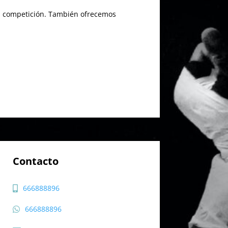
 la competición. También ofrecemos
Contacto
666888896
666888896