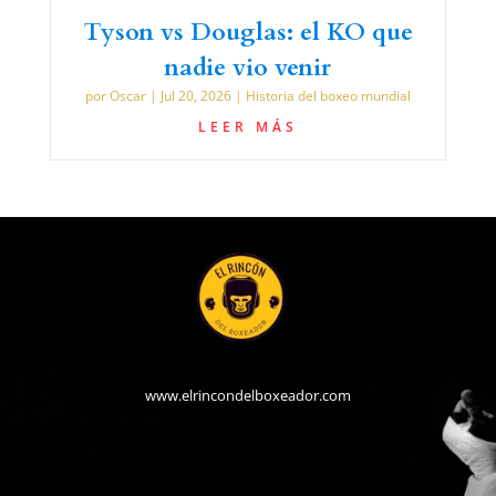
Tyson vs Douglas: el KO que
nadie vio venir
por
Oscar
|
Jul 20, 2026
|
Historia del boxeo mundial
LEER MÁS
www.elrincondelboxeador.com