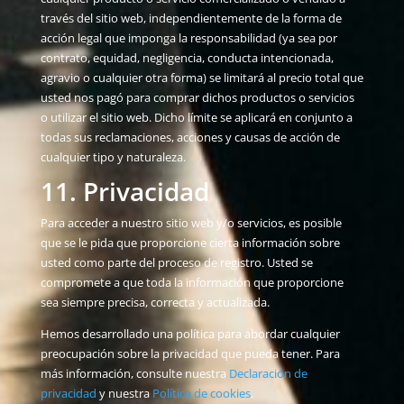
través del sitio web, independientemente de la forma de
acción legal que imponga la responsabilidad (ya sea por
contrato, equidad, negligencia, conducta intencionada,
agravio o cualquier otra forma) se limitará al precio total que
usted nos pagó para comprar dichos productos o servicios
o utilizar el sitio web. Dicho límite se aplicará en conjunto a
todas sus reclamaciones, acciones y causas de acción de
cualquier tipo y naturaleza.
11. Privacidad
Para acceder a nuestro sitio web y/o servicios, es posible
que se le pida que proporcione cierta información sobre
usted como parte del proceso de registro. Usted se
compromete a que toda la información que proporcione
sea siempre precisa, correcta y actualizada.
Hemos desarrollado una política para abordar cualquier
preocupación sobre la privacidad que pueda tener. Para
más información, consulte nuestra
Declaración de
privacidad
y nuestra
Política de cookies
.