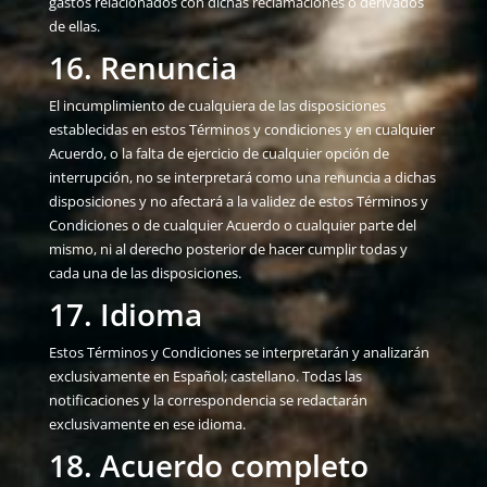
gastos relacionados con dichas reclamaciones o derivados
de ellas.
16. Renuncia
El incumplimiento de cualquiera de las disposiciones
establecidas en estos Términos y condiciones y en cualquier
Acuerdo, o la falta de ejercicio de cualquier opción de
interrupción, no se interpretará como una renuncia a dichas
disposiciones y no afectará a la validez de estos Términos y
Condiciones o de cualquier Acuerdo o cualquier parte del
mismo, ni al derecho posterior de hacer cumplir todas y
cada una de las disposiciones.
17. Idioma
Estos Términos y Condiciones se interpretarán y analizarán
exclusivamente en Español; castellano. Todas las
notificaciones y la correspondencia se redactarán
exclusivamente en ese idioma.
18. Acuerdo completo