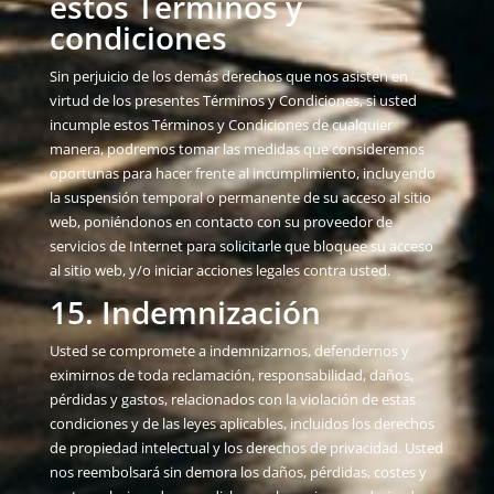
estos Términos y
condiciones
Sin perjuicio de los demás derechos que nos asisten en
virtud de los presentes Términos y Condiciones, si usted
incumple estos Términos y Condiciones de cualquier
manera, podremos tomar las medidas que consideremos
oportunas para hacer frente al incumplimiento, incluyendo
la suspensión temporal o permanente de su acceso al sitio
web, poniéndonos en contacto con su proveedor de
servicios de Internet para solicitarle que bloquee su acceso
al sitio web, y/o iniciar acciones legales contra usted.
15. Indemnización
Usted se compromete a indemnizarnos, defendernos y
eximirnos de toda reclamación, responsabilidad, daños,
pérdidas y gastos, relacionados con la violación de estas
condiciones y de las leyes aplicables, incluidos los derechos
de propiedad intelectual y los derechos de privacidad. Usted
nos reembolsará sin demora los daños, pérdidas, costes y