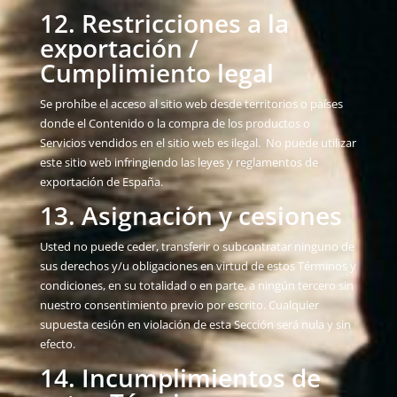
12. Restricciones a la
exportación /
Cumplimiento legal
Se prohíbe el acceso al sitio web desde territorios o países
donde el Contenido o la compra de los productos o
Servicios vendidos en el sitio web es ilegal. No puede utilizar
este sitio web infringiendo las leyes y reglamentos de
exportación de España.
13. Asignación y cesiones
Usted no puede ceder, transferir o subcontratar ninguno de
sus derechos y/u obligaciones en virtud de estos Términos y
condiciones, en su totalidad o en parte, a ningún tercero sin
nuestro consentimiento previo por escrito. Cualquier
supuesta cesión en violación de esta Sección será nula y sin
efecto.
14. Incumplimientos de