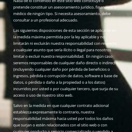
Nada de lo contenido en este sitio web constituye o
pretende constituir un asesoramiento jurídico, financiero o
médico de ningún tipo. Si necesita asesoramiento, debe
consultar a un profesional adecuado.
Las siguientes disposiciones de esta sección se aplicarán en
la medida máxima permitida por la ley aplicable y no
limitarán ni excluirán nuestra responsabilidad con respecto
a cualquier asunto que sería ilícito o ilegal para nosotros
limitar o excluir nuestra responsabilidad. En ningún caso
seremos responsables de cualquier daño directo o indirecto
(incluyendo cualquier daño por pérdida de beneficios o
ingresos, pérdida o corrupción de datos, software o base de
datos, o pérdida o daño a la propiedad o a los datos)
incurridos por usted o por cualquier tercero, que surja de su
acceso o uso de nuestro sitio web.
Salvo en la medida en que cualquier contrato adicional
establezca expresamente lo contrario, nuestra
responsabilidad máxima hacia usted por todos los daños
que surjan o estén relacionados con el sitio web o con
cualquier producto o servicio comercializado o vendido a