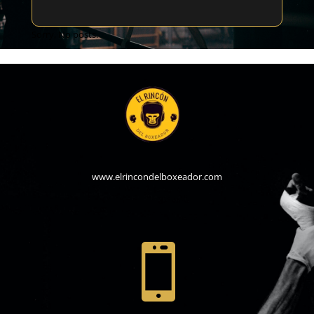
Sorry, No posts.
www.elrincondelboxeador.com
