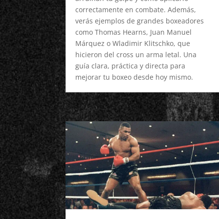
correctamente en combate. Además,
verás ejemplos de grandes boxeadores
como Thomas Hearns, Juan Manuel
Márquez o Wladimir Klitschko, que
hicieron del cross un arma letal. Una
guía clara, práctica y directa para
mejorar tu boxeo desde hoy mismo.