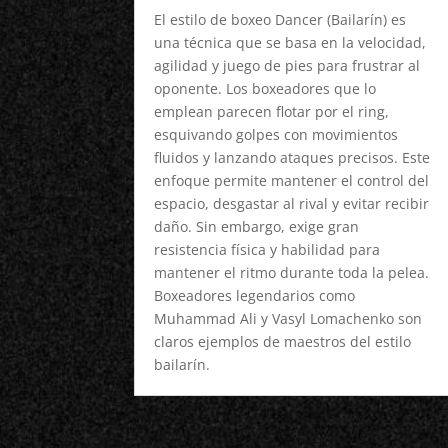
El estilo de boxeo Dancer (Bailarín) es
una técnica que se basa en la velocidad,
agilidad y juego de pies para frustrar al
oponente. Los boxeadores que lo
emplean parecen flotar por el ring,
esquivando golpes con movimientos
fluidos y lanzando ataques precisos. Este
enfoque permite mantener el control del
espacio, desgastar al rival y evitar recibir
daño. Sin embargo, exige gran
resistencia física y habilidad para
mantener el ritmo durante toda la pelea.
Boxeadores legendarios como
Muhammad Ali y Vasyl Lomachenko son
claros ejemplos de maestros del estilo
bailarín.