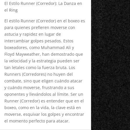
El Estilo Runner (Corredor): La Danza en
el Ring
El estilo Runner (Corredor) en el boxeo es
para quienes prefieren moverse con
astucia y rapidez en lugar de
intercambiar golpes pesados. Estos
boxeadores, como Muhammad Ali y
Floyd Mayweather, han demostrado que
la velocidad y la estrategia pueden ser
tan letales como la fuerza bruta. Los
Runners (Corredores) no huyen del
combate, sino que eligen cuándo atacar
y cuándo moverse, frustrando a sus
oponentes y llevándolos al límite. Ser un
Runner (Corredor) es entender que en el
boxeo, como en la vida, la clave está en
moverse, esquivar los golpes y encontrar
el momento perfecto para atacar.