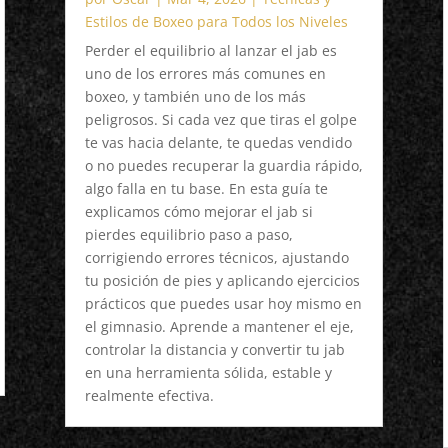
Estilos de Boxeo para Todos los Niveles
Perder el equilibrio al lanzar el jab es
uno de los errores más comunes en
boxeo, y también uno de los más
peligrosos. Si cada vez que tiras el golpe
te vas hacia delante, te quedas vendido
o no puedes recuperar la guardia rápido,
algo falla en tu base. En esta guía te
explicamos cómo mejorar el jab si
pierdes equilibrio paso a paso,
corrigiendo errores técnicos, ajustando
tu posición de pies y aplicando ejercicios
prácticos que puedes usar hoy mismo en
el gimnasio. Aprende a mantener el eje,
controlar la distancia y convertir tu jab
en una herramienta sólida, estable y
realmente efectiva.