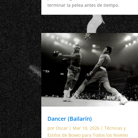
terminar la pelea antes de tiempo.
Dancer (Bailarín)
por
Oscar
|
Mar 10, 2026
|
Técnicas y
Estilos de Boxeo para Todos los Niveles