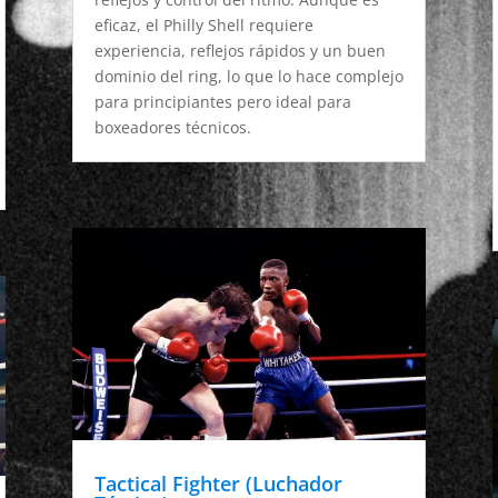
eficaz, el Philly Shell requiere
experiencia, reflejos rápidos y un buen
dominio del ring, lo que lo hace complejo
para principiantes pero ideal para
boxeadores técnicos.
Tactical Fighter (Luchador