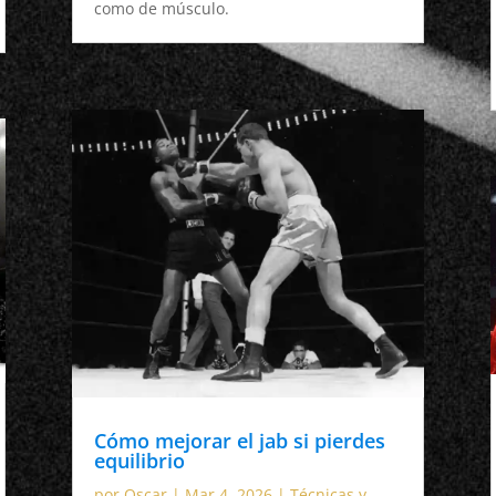
como de músculo.
Cómo mejorar el jab si pierdes
equilibrio
por
Oscar
|
Mar 4, 2026
|
Técnicas y