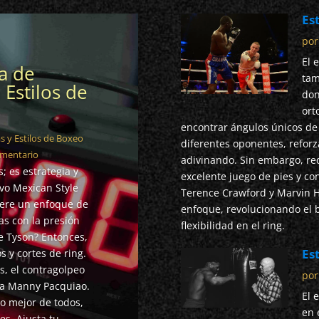
Est
po
El 
a de
tam
Estilos de
don
ort
encontrar ángulos únicos de 
s y Estilos de Boxeo
diferentes oponentes, reforz
omentario
adivinando. Sin embargo, re
 es estrategia y
excelente juego de pies y c
ivo Mexican Style
Terence Crawford y Marvin H
uiere un enfoque de
enfoque, revolucionando el 
as con la presión
flexibilidad en el ring.
 Tyson? Entonces,
Es
 y cortes de ring.
os, el contragolpeo
po
ra Manny Pacquiao.
El 
lo mejor de todos,
en 
es. Ajusta tu