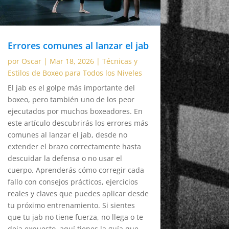
Errores comunes al lanzar el jab
por
Oscar
|
Mar 18, 2026
|
Técnicas y
Estilos de Boxeo para Todos los Niveles
El jab es el golpe más importante del
boxeo, pero también uno de los peor
ejecutados por muchos boxeadores. En
este artículo descubrirás los errores más
comunes al lanzar el jab, desde no
extender el brazo correctamente hasta
descuidar la defensa o no usar el
cuerpo. Aprenderás cómo corregir cada
fallo con consejos prácticos, ejercicios
reales y claves que puedes aplicar desde
tu próximo entrenamiento. Si sientes
que tu jab no tiene fuerza, no llega o te
deja expuesto, aquí tienes la guía que