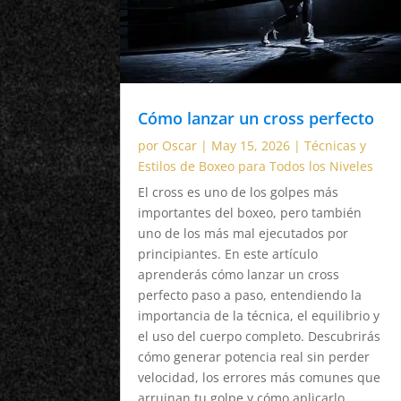
Cómo lanzar un cross perfecto
por
Oscar
|
May 15, 2026
|
Técnicas y
Estilos de Boxeo para Todos los Niveles
El cross es uno de los golpes más
importantes del boxeo, pero también
uno de los más mal ejecutados por
principiantes. En este artículo
aprenderás cómo lanzar un cross
perfecto paso a paso, entendiendo la
importancia de la técnica, el equilibrio y
el uso del cuerpo completo. Descubrirás
cómo generar potencia real sin perder
velocidad, los errores más comunes que
arruinan tu golpe y cómo aplicarlo