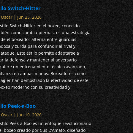
ilo Switch-Hitter
r
Oscar
|
Jun 25, 2026
estilo Switch-Hitter en el boxeo, conocido
bién como cambia-piernas, es una estrategia
de el boxeador alterna entre guardias
odoxa y zurda para confundir al rival y
ataque. Este estilo permite adaptarse a
ar la defensa y mantener al adversario
quiere un entrenamiento técnico avanzado,
onfianza en ambas manos. Boxeadores como
agler han demostrado la efectividad de este
boxeo moderno con su creatividad y
tilo Peek-a-Boo
r
Oscar
|
Jun 10, 2026
estilo Peek-a-Boo es un enfoque revolucionario
el boxeo creado por Cus D’Amato, diseñado