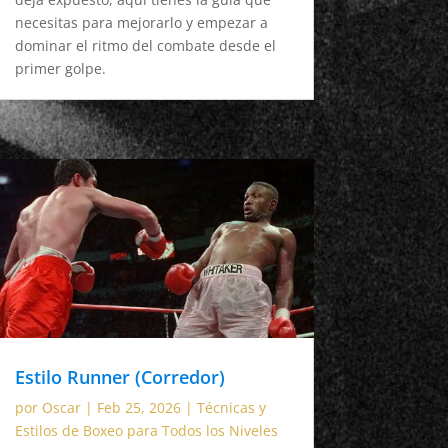
necesitas para mejorarlo y empezar a
dominar el ritmo del combate desde el
primer golpe.
Estilo Runner (Corredor)
por
Oscar
|
Feb 25, 2026
|
Técnicas y
Estilos de Boxeo para Todos los Niveles