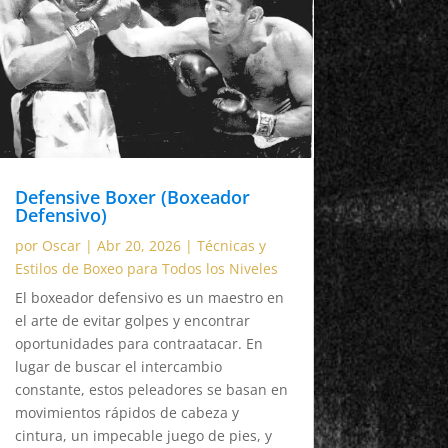
Defensive Boxer (Boxeador
Defensivo)
por
Oscar
|
Abr 20, 2026
|
Técnicas y
Estilos de Boxeo para Todos los Niveles
El boxeador defensivo es un maestro en
el arte de evitar golpes y encontrar
oportunidades para contraatacar. En
lugar de buscar el intercambio
constante, estos peleadores se basan en
movimientos rápidos de cabeza y
cintura, un impecable juego de pies, y