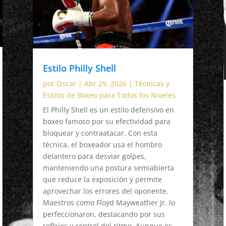
Estilo Philly Shell
por
Oscar
|
Abr 29, 2026
|
Técnicas y
Estilos de Boxeo para Todos los Niveles
El Philly Shell es un estilo defensivo en
boxeo famoso por su efectividad para
bloquear y contraatacar. Con esta
técnica, el boxeador usa el hombro
delantero para desviar golpes,
manteniendo una postura semiabierta
que reduce la exposición y permite
aprovechar los errores del oponente.
Maestros como Floyd Mayweather Jr. lo
perfeccionaron, destacando por sus
reflejos y control del ritmo. Aunque es