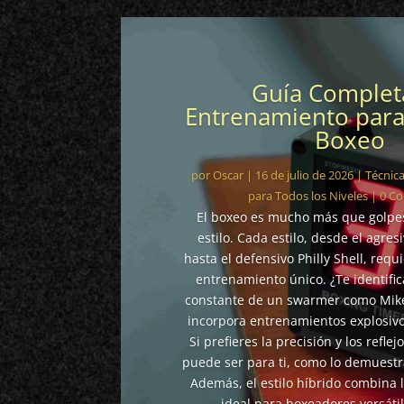
Guía Complet
Entrenamiento para 
Boxeo
por
Oscar
|
16 de julio de 2026
|
Técnica
para Todos los Niveles
| 0 C
El boxeo es mucho más que golpes;
estilo. Cada estilo, desde el agres
hasta el defensivo Philly Shell, req
entrenamiento único. ¿Te identific
constante de un swarmer como Mike
incorpora entrenamientos explosivos
Si prefieres la precisión y los reflej
puede ser para ti, como lo demuest
Además, el estilo híbrido combina 
ideal para boxeadores versátil