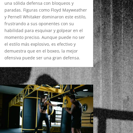
una sólida defensa con bloqueos y
paradas. Figuras como Floyd Mayweather
y Pernell Whitaker dominaron este estilo,
frustrando a sus oponentes con su
habilidad para esquivar y golpear en el
momento preciso. Aunque puede no ser
el estilo más explosivo, es efectivo y
demuestra que en el boxeo, la mejor
ofensiva puede ser una gran defensa.