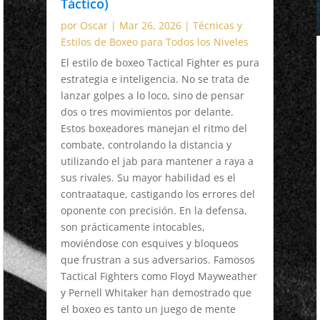
Táctico)
por
Oscar
|
Mar 26, 2026
|
Técnicas y
Estilos de Boxeo para Todos los Niveles
El estilo de boxeo Tactical Fighter es pura
estrategia e inteligencia. No se trata de
lanzar golpes a lo loco, sino de pensar
dos o tres movimientos por delante.
Estos boxeadores manejan el ritmo del
combate, controlando la distancia y
utilizando el jab para mantener a raya a
sus rivales. Su mayor habilidad es el
contraataque, castigando los errores del
oponente con precisión. En la defensa,
son prácticamente intocables,
moviéndose con esquives y bloqueos
que frustran a sus adversarios. Famosos
Tactical Fighters como Floyd Mayweather
y Pernell Whitaker han demostrado que
el boxeo es tanto un juego de mente