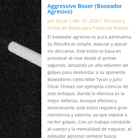
Aggressive Boxer (Boxeador
Agresivo)
por
Oscar
|
Abr 10, 2026
|
Técnicas y
Estilos de Boxeo para Todos los Niveles
El boxeador agresivo es pura adrenalina.
Su filosofía es simple: avanzar y atacar
sin descanso. Este estilo se basa en
presionar al rival desde el primer
segundo, lanzando un alto volumen de
golpes para desbordar a su oponente.
Boxeadores como Mike Tyson y Julio
César Chávez son ejemplos icónicos de
este enfoque, donde la ofensiva es la
mejor defensa. Aunque efectivo y
emocionante, este estilo requiere gran
resistencia y valentía, ya que expone a
recibir golpes. Con un trabajo constante
al cuerpo y la mentalidad de noquear, el
peleador agresivo siempre busca