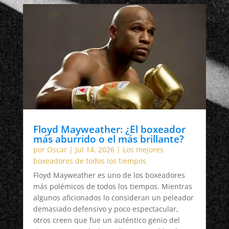
Floyd Mayweather: ¿El boxeador
más aburrido o el más brillante?
por
Oscar
|
Jul 14, 2026
|
Los mejores
boxeadores de todos los tiempos
Floyd Mayweather es uno de los boxeadores
más polémicos de todos los tiempos. Mientras
algunos aficionados lo consideran un peleador
demasiado defensivo y poco espectacular,
otros creen que fue un auténtico genio del