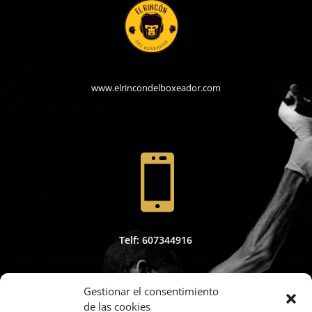
www.elrincondelboxeador.com

Telf: 607344916
Gestionar el consentimiento
de las cookies