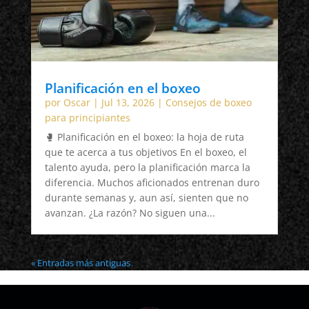
Planificación en el boxeo
por
Oscar
|
Jul 13, 2026
|
Consejos de boxeo
para principiantes
🥊 Planificación en el boxeo: la hoja de ruta
que te acerca a tus objetivos En el boxeo, el
talento ayuda, pero la planificación marca la
diferencia. Muchos aficionados entrenan duro
durante semanas y, aun así, sienten que no
avanzan. ¿La razón? No siguen una...
« Entradas más antiguas