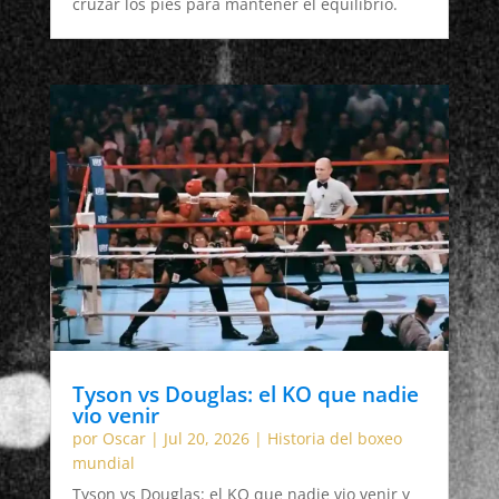
cruzar los pies para mantener el equilibrio.
Tyson vs Douglas: el KO que nadie
vio venir
por
Oscar
|
Jul 20, 2026
|
Historia del boxeo
mundial
Tyson vs Douglas: el KO que nadie vio venir y