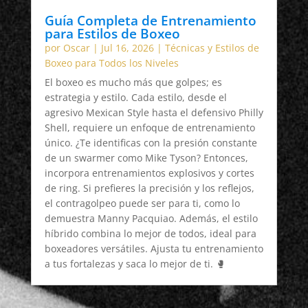
Guía Completa de Entrenamiento
para Estilos de Boxeo
por
Oscar
|
Jul 16, 2026
|
Técnicas y Estilos de
Boxeo para Todos los Niveles
El boxeo es mucho más que golpes; es
estrategia y estilo. Cada estilo, desde el
agresivo Mexican Style hasta el defensivo Philly
Shell, requiere un enfoque de entrenamiento
único. ¿Te identificas con la presión constante
de un swarmer como Mike Tyson? Entonces,
incorpora entrenamientos explosivos y cortes
de ring. Si prefieres la precisión y los reflejos,
el contragolpeo puede ser para ti, como lo
demuestra Manny Pacquiao. Además, el estilo
híbrido combina lo mejor de todos, ideal para
boxeadores versátiles. Ajusta tu entrenamiento
a tus fortalezas y saca lo mejor de ti. 🥊