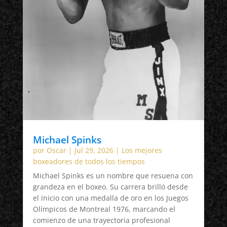
Michael Spinks
por
Oscar
|
Jul 29, 2026
|
Los mejores
boxeadores de todos los tiempos
Michael Spinks es un nombre que resuena con
grandeza en el boxeo. Su carrera brilló desde
el inicio con una medalla de oro en los Juegos
Olímpicos de Montreal 1976, marcando el
comienzo de una trayectoria profesional