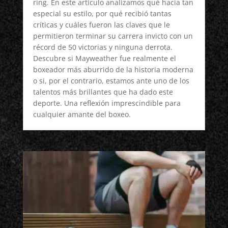
ring. En este artículo analizamos qué hacía tan
especial su estilo, por qué recibió tantas
críticas y cuáles fueron las claves que le
permitieron terminar su carrera invicto con un
récord de 50 victorias y ninguna derrota.
Descubre si Mayweather fue realmente el
boxeador más aburrido de la historia moderna
o si, por el contrario, estamos ante uno de los
talentos más brillantes que ha dado este
deporte. Una reflexión imprescindible para
cualquier amante del boxeo.