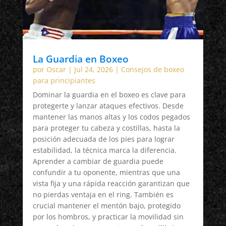
La Guardia en Boxeo
por
Oscar
|
Jul 24, 2026
|
Consejos de boxeo
para principiantes
Dominar la guardia en el boxeo es clave para
protegerte y lanzar ataques efectivos. Desde
mantener las manos altas y los codos pegados
para proteger tu cabeza y costillas, hasta la
posición adecuada de los pies para lograr
estabilidad, la técnica marca la diferencia.
Aprender a cambiar de guardia puede
confundir a tu oponente, mientras que una
vista fija y una rápida reacción garantizan que
no pierdas ventaja en el ring. También es
crucial mantener el mentón bajo, protegido
por los hombros, y practicar la movilidad sin