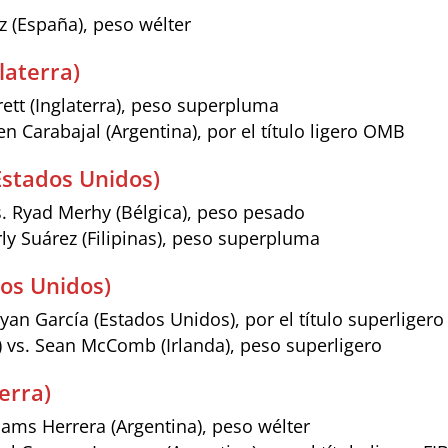
z (España), peso wélter
laterra)
rrett (Inglaterra), peso superpluma
en Carabajal (Argentina), por el título ligero OMB
Estados Unidos)
s. Ryad Merhy (Bélgica), peso pesado
ly Suárez (Filipinas), peso superpluma
os Unidos)
yan García (Estados Unidos), por el título superliger
) vs. Sean McComb (Irlanda), peso superligero
terra)
iams Herrera (Argentina), peso wélter