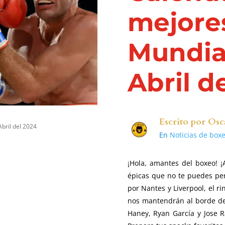
mejore
Mundia
Abril d
Escrito por
Osc
bril del 2024
En
Noticias de box
¡Hola, amantes del boxeo! 
épicas que no te puedes pe
por Nantes y Liverpool, el 
nos mantendrán al borde de
Haney, Ryan García y Jose Ra