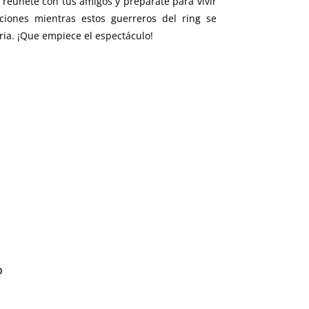
, reúnete con tus amigos y prepárate para vivir
ones mientras estos guerreros del ring se
ria. ¡Que empiece el espectáculo!
o