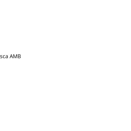
B
mosca AMB