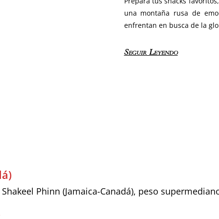
Prepara tus snacks favoritos
una montaña rusa de emoci
enfrentan en busca de la glo
Seguir Leyendo
dá)
. Shakeel Phinn (Jamaica-Canadá), peso supermedian
)