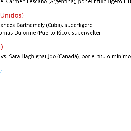
 del Carmen Lescano (Argentina), por el título ligero FI
 Unidos)
Rances Barthemely (Cuba), superligero
Thomas Dulorme (Puerto Rico), superwelter
)
vs. Sara Haghighat Joo (Canadá), por el título mini
47