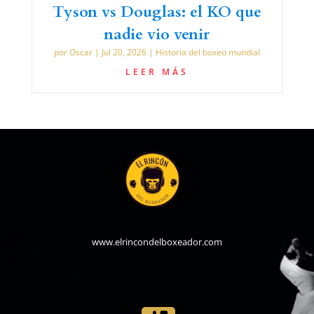
Tyson vs Douglas: el KO que
nadie vio venir
por
Oscar
|
Jul 20, 2026
|
Historia del boxeo mundial
LEER MÁS
www.elrincondelboxeador.com