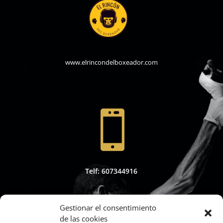
www.elrincondelboxeador.com

Telf: 607344916
Gestionar el consentimiento
de las cookies