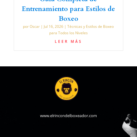
Entrenamiento para Estilos de
Boxeo
por
Oscar
|
Jul 16, 2026
|
Técnicas y Estilos de Boxeo
para Todos los Niveles
LEER MÁS
www.elrincondelboxeador.com