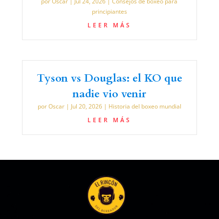
por
Oscar
|
Jul 24, 2026
|
Consejos de boxeo para
principiantes
LEER MÁS
Tyson vs Douglas: el KO que
nadie vio venir
por
Oscar
|
Jul 20, 2026
|
Historia del boxeo mundial
LEER MÁS