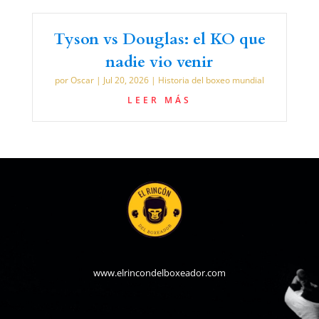
Tyson vs Douglas: el KO que
nadie vio venir
por
Oscar
|
Jul 20, 2026
|
Historia del boxeo mundial
LEER MÁS
www.elrincondelboxeador.com