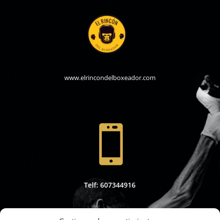
www.elrincondelboxeador.com

Telf: 607344916