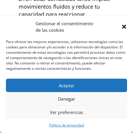
movimientos fluidos y reduce tu
capacidad para reaccionar
rápidamente.
Gestionar el consentimiento
Solución:
Incorpora ejercicios de
de las cookies
relajación y respiración en tu rutina de
Para ofrecer las mejores experiencias, utilizamos tecnologías como las
entrenamiento.
cookies para almacenar y/o acceder a la información del dispositivo. El
consentimiento de estas tecnologías nos permitirá procesar datos como
el comportamiento de navegación o las identificaciones únicas en este
Estar Estático en el Ring:
sitio. No consentir o retirar el consentimiento, puede afectar
Error:
Quedarte en una posición fija
negativamente a ciertas características y funciones.
hace que seas predecible y facilita el
trabajo de tu oponente.
Aceptar
Solución:
Practica desplazamientos
constantes y cambios de guardia para
Denegar
mantener a tu rival adivinando tus
Ver preferencias
movimientos.
Política de privacidad