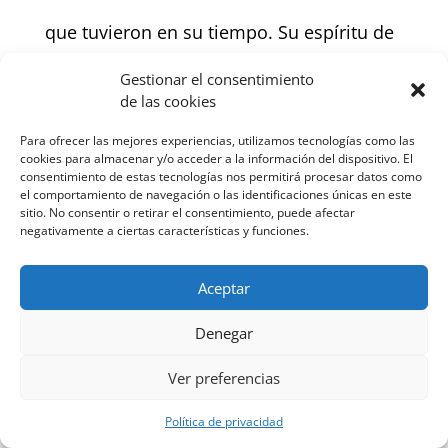
que tuvieron en su tiempo. Su espíritu de
lucha, su determinación y su capacidad
Gestionar el consentimiento
de las cookies
para inspirar a generaciones son
Para ofrecer las mejores experiencias, utilizamos tecnologías como las
cookies para almacenar y/o acceder a la información del dispositivo. El
lecciones que siguen vigentes y que, sin
consentimiento de estas tecnologías nos permitirá procesar datos como
el comportamiento de navegación o las identificaciones únicas en este
duda, continuarán marcando el futuro del
sitio. No consentir o retirar el consentimiento, puede afectar
negativamente a ciertas características y funciones.
boxeo.
Aceptar
Si te ha gustado este viaje al pasado y
Denegar
quieres conocer más detalles fascinantes
Ver preferencias
sobre la historia del boxeo, te invito a
Política de privacidad