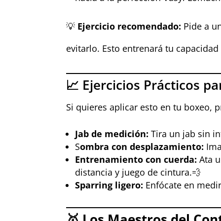
💡
Ejercicio recomendado:
Pide a un
evitarlo. Esto entrenará tu capacida
📈 Ejercicios Prácticos p
Si quieres aplicar esto en tu boxeo, p
Jab de medición:
Tira un jab sin i
S
ombra con desplazamiento:
Imag
Entrenamiento con cuerda:
Ata u
distancia y juego de cintura.💨
Sparring ligero:
Enfócate en medir 
🥇
Los Maestros del Cont