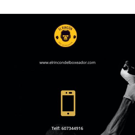
www.elrincondelboxeador.com

Telf: 607344916