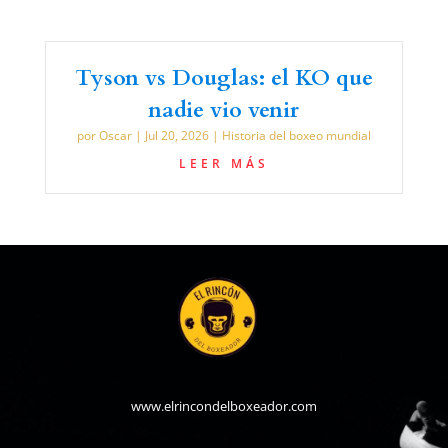
Tyson vs Douglas: el KO que
nadie vio venir
por
Oscar
|
Jul 20, 2026
|
Historia del boxeo mundial
LEER MÁS
www.elrincondelboxeador.com