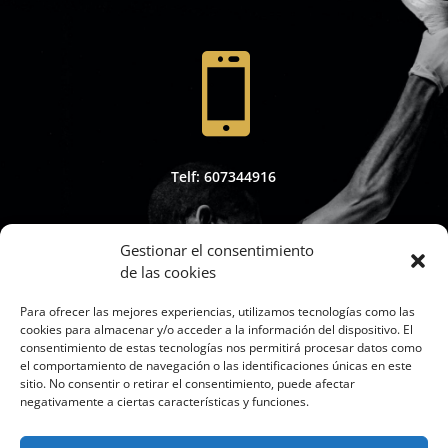

Telf: 607344916
Gestionar el consentimiento
de las cookies

Para ofrecer las mejores experiencias, utilizamos tecnologías como las
cookies para almacenar y/o acceder a la información del dispositivo. El
consentimiento de estas tecnologías nos permitirá procesar datos como
el comportamiento de navegación o las identificaciones únicas en este
sitio. No consentir o retirar el consentimiento, puede afectar
Whapsap: 607344916
negativamente a ciertas características y funciones.