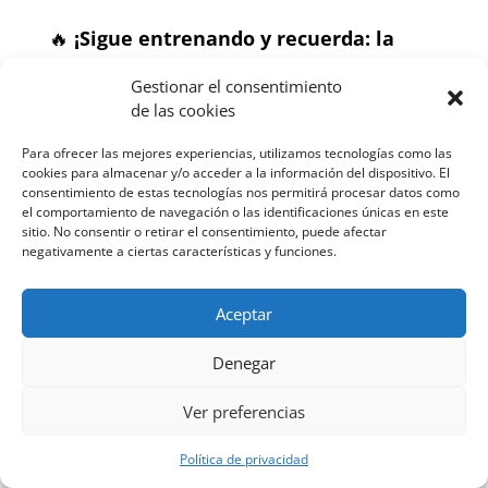
🔥
¡Sigue entrenando y recuerda: la
disciplina vence al talento cuando el
Gestionar el consentimiento
de las cookies
talento no se entrena!
🥊
Para ofrecer las mejores experiencias, utilizamos tecnologías como las
cookies para almacenar y/o acceder a la información del dispositivo. El
consentimiento de estas tecnologías nos permitirá procesar datos como
el comportamiento de navegación o las identificaciones únicas en este
Foto: https://wallpapers.com/wallpapers/mike-tyson-4k-
sitio. No consentir o retirar el consentimiento, puede afectar
negativamente a ciertas características y funciones.
holding-cash-6sdifnx18qdeldsj.html
Aceptar
Última actualización el 2026-07-30 / Enlaces de afiliados /
Imágenes de la API para Afiliados
Denegar
Articulos
Ver preferencias
relacionados
Relacionado
Política de privacidad