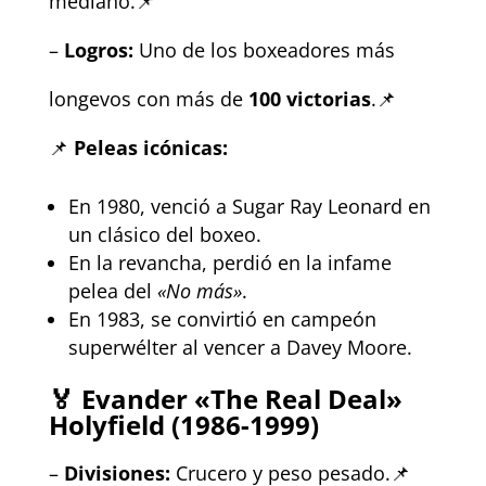
mediano.📌
–
Logros:
Uno de los boxeadores más
longevos con más de
100 victorias
.📌
📌
Peleas icónicas:
En 1980, venció a Sugar Ray Leonard en
un clásico del boxeo.
En la revancha, perdió en la infame
pelea del
«No más»
.
En 1983, se convirtió en campeón
superwélter al vencer a Davey Moore.
🏅
Evander «The Real Deal»
Holyfield (1986-1999)
–
Divisiones:
Crucero y peso pesado.📌