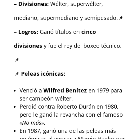
–
Divisiones:
Wélter, superwélter,
mediano, supermediano y semipesado.📌
–
Logros:
Ganó títulos en
cinco
divisiones
y fue el rey del boxeo técnico.
📌
📌
Peleas icónicas:
Venció a
Wilfred Benítez
en 1979 para
ser campeón wélter.
Perdió contra Roberto Durán en 1980,
pero le ganó la revancha con el famoso
«No más»
.
En 1987, ganó una de las peleas más
polémicas al vencer a Marvin Hagler por