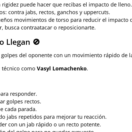
 rigidez puede hacer que recibas el impacto de lleno
os: contra jabs, rectos, ganchos y uppercuts.
ños movimientos de torso para reducir el impacto d
r, busca contraatacar o reposicionarte.
o Llegan 🚫
s golpes del oponente con un movimiento rápido de l
o técnico como
Vasyl Lomachenko
.
para responder.
ar golpes rectos.
de cada parada.
o jabs repetidos para mejorar tu reacción.
er con un jab rápido o un recto potente.
ión del golpe para no quedar expuesto.