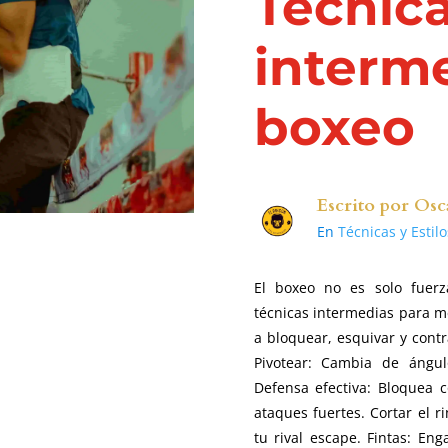
Técnic
interm
boxeo
Escrito por
Osc
En
Técnicas y Estil
El boxeo no es solo fuerz
técnicas intermedias para m
a bloquear, esquivar y cont
Pivotear: Cambia de ángul
Defensa efectiva: Bloquea 
ataques fuertes. Cortar el r
tu rival escape. Fintas: E