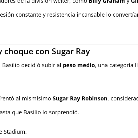
dores de la división wélter, como
Billy Graham
y
Gi
resión constante y resistencia incansable lo convertí
 y choque con Sugar Ray
 Basilio decidió subir al
peso medio
, una categoría 
frentó al mismísimo
Sugar Ray Robinson
, consider
ta que Basilio lo sorprendió.
e Stadium.