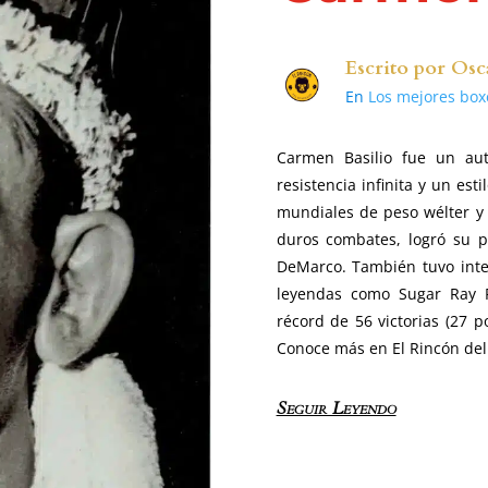
Escrito por
Osc
En
Los mejores box
Carmen Basilio fue un aut
resistencia infinita y un esti
mundiales de peso wélter y 
duros combates, logró su 
DeMarco. También tuvo inten
leyendas como Sugar Ray 
récord de 56 victorias (27 p
Conoce más en El Rincón del
Seguir Leyendo