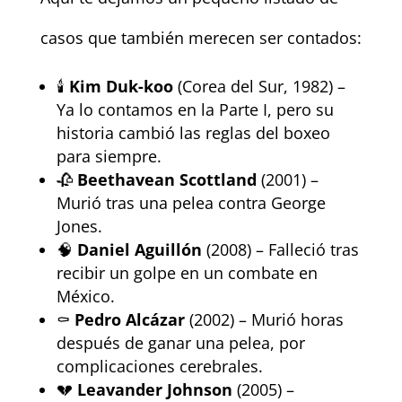
casos que también merecen ser contados:
🕯️
Kim Duk-koo
(Corea del Sur, 1982) –
Ya lo contamos en la Parte I, pero su
historia cambió las reglas del boxeo
para siempre.
🥀
Beethavean Scottland
(2001) –
Murió tras una pelea contra George
Jones.
🧠
Daniel Aguillón
(2008) – Falleció tras
recibir un golpe en un combate en
México.
⚰️
Pedro Alcázar
(2002) – Murió horas
después de ganar una pelea, por
complicaciones cerebrales.
💔
Leavander Johnson
(2005) –