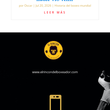
por
Oscar
|
Jul 20, 2026
|
Historia del boxeo mundial
LEER MÁS
www.elrincondelboxeador.com
