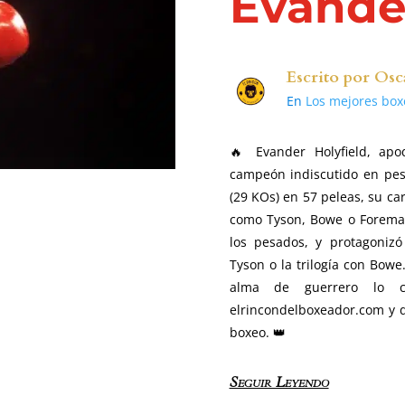
Evander
Escrito por
Osc
En
Los mejores box
🔥 Evander Holyfield, ap
campeón indiscutido en pes
(29 KOs) en 57 peleas, su ca
como Tyson, Bowe o Foreman
los pesados, y protagoniz
Tyson o la trilogía con Bow
alma de guerrero lo c
elrincondelboxeador.com y d
boxeo. 👑
Seguir Leyendo