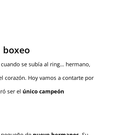
l boxeo
o cuando se subía al ring… hermano,
 el corazón. Hoy vamos a contarte por
ró ser el
único campeón
ás pequeño de
nueve hermanos
. Su