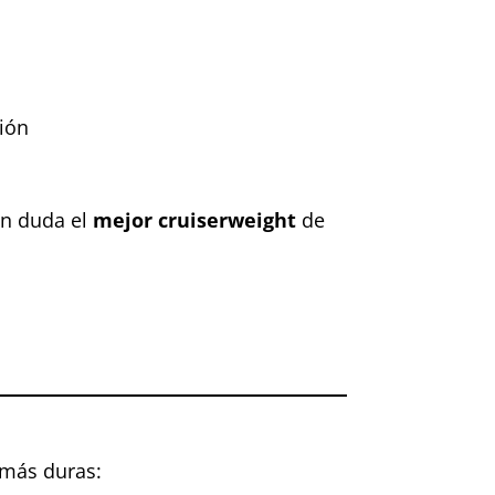
sión
sin duda el
mejor cruiserweight
de
 más duras: