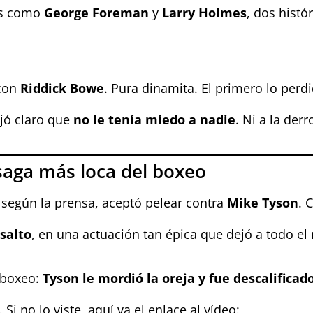
as como
George Foreman
y
Larry Holmes
, dos histó
 con
Riddick Bowe
. Pura dinamita. El primero lo perd
dejó claro que
no le tenía miedo a nadie
. Ni a la derr
 saga más loca del boxeo
 según la prensa, aceptó pelear contra
Mike Tyson
. 
asalto
, en una actuación tan épica que dejó a todo e
l boxeo:
Tyson le mordió la oreja y fue descalificad
. Si no lo viste, aquí va el enlace al vídeo: