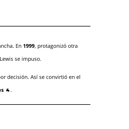
vancha. En
1999
, protagonizó otra
 Lewis se impuso.
r decisión. Así se convirtió en el
es
🐐.