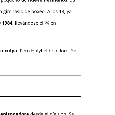
n gimnasio de boxeo. A los 13, ya
s 1984
, llevándose el 🥉 en
su culpa
. Pero Holyfield no lloró. Se
 apisonadora
desde el día uno. Se