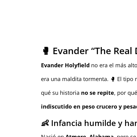
🥊 Evander “The Real 
Evander Holyfield
no era el más alt
era una maldita tormenta. 🥊 El tipo
qué su historia
no se repite
, por qu
indiscutido en peso crucero y pes
👶 Infancia humilde y ha
Nació en
Atmore, Alabama
, pero se