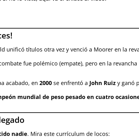
es!
d unificó títulos otra vez y venció a Moorer en la re
r combate fue polémico (empate), pero en la revancha
ba acabado, en
2000
se enfrentó a
John Ruiz
y ganó po
ampeón mundial de peso pesado en cuatro ocasion
 legado
tido nadie
. Mira este currículum de locos: