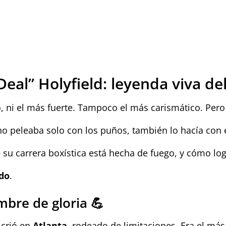
Deal” Holyfield: leyenda viva de
o, ni el más fuerte. Tampoco el más carismático. Per
 no peleaba solo con los puños, también lo hacía con
é su carrera boxística está hecha de fuego, y cómo log
ado
.
mbre de gloria 💪
 crió en
Atlanta
, rodeado de limitaciones. Era el m