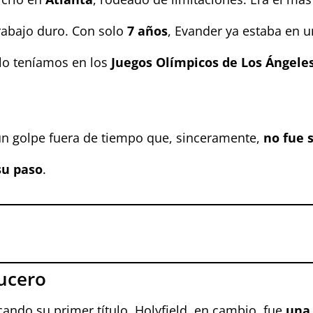
trabajo duro. Con solo
7 años
, Evander ya estaba en u
 lo teníamos en los
Juegos Olímpicos de Los Ángele
 un golpe fuera de tiempo que, sinceramente,
no fue 
su paso
.
ucero
do su primer título. Holyfield, en cambio, fue
una