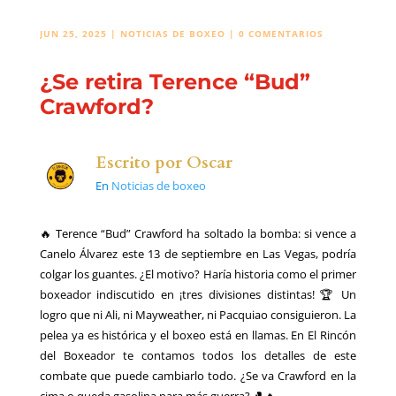
JUN 25, 2025
|
NOTICIAS DE BOXEO
|
0 COMENTARIOS
¿Se retira Terence “Bud”
Crawford?
Escrito por
Oscar
En
Noticias de boxeo
🔥 Terence “Bud” Crawford ha soltado la bomba: si vence a
Canelo Álvarez este 13 de septiembre en Las Vegas, podría
colgar los guantes. ¿El motivo? Haría historia como el primer
boxeador indiscutido en ¡tres divisiones distintas! 🏆 Un
logro que ni Ali, ni Mayweather, ni Pacquiao consiguieron. La
pelea ya es histórica y el boxeo está en llamas. En El Rincón
del Boxeador te contamos todos los detalles de este
combate que puede cambiarlo todo. ¿Se va Crawford en la
cima o queda gasolina para más guerra? 🥊🔥