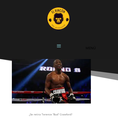
¿Se retira Terence “Bud” Crawford?