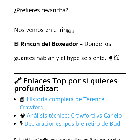
¿Prefieres revancha?
Nos vemos en el ring¡¡¡
El Rincón del Boxeador
– Donde los
guantes hablan y el hype se siente. 🥊💥
🔗 Enlaces Top por si quieres
profundizar:
📘
Historia completa de Terence
Crawford
🧠
Análisis técnico: Crawford vs Canelo
🎙️
Declaraciones: posible retiro de Bud
Foto: https://wallpapers.com/wallpapers/terence-crawford-