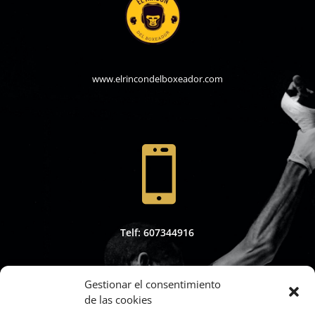
www.elrincondelboxeador.com

Telf: 607344916
Gestionar el consentimiento
de las cookies