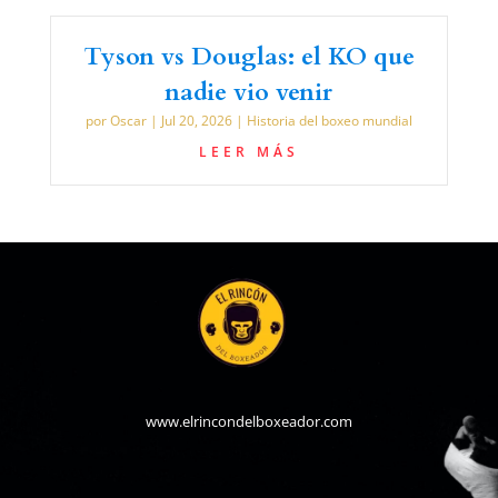
Tyson vs Douglas: el KO que
nadie vio venir
por
Oscar
|
Jul 20, 2026
|
Historia del boxeo mundial
LEER MÁS
www.elrincondelboxeador.com