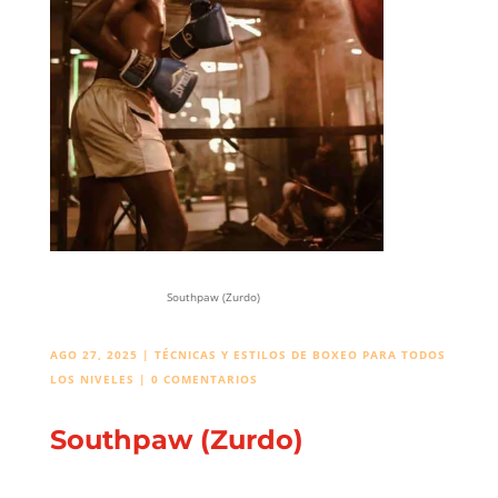
Southpaw (Zurdo)
AGO 27, 2025
|
TÉCNICAS Y ESTILOS DE BOXEO PARA TODOS
LOS NIVELES
|
0 COMENTARIOS
Southpaw (Zurdo)