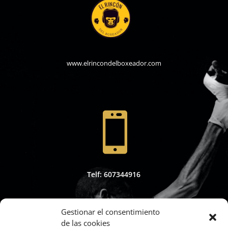
www.elrincondelboxeador.com

Telf: 607344916
Gestionar el consentimiento
de las cookies