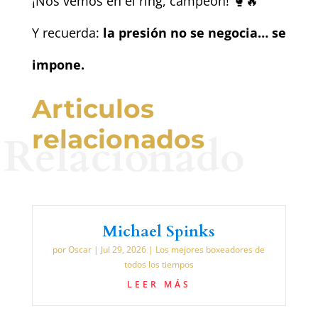
¡Nos vemos en el ring, campeón! 🥊🔥
Y recuerda:
la presión no se negocia… se
impone.
Articulos
relacionados
Relacionado
Michael Spinks
por
Oscar
|
Jul 29, 2026
|
Los mejores boxeadores de
todos los tiempos
LEER MÁS