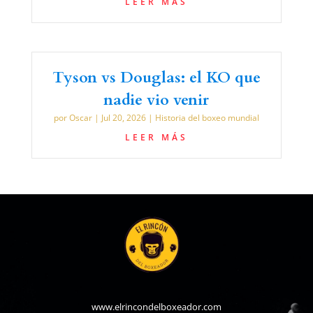
LEER MÁS
Tyson vs Douglas: el KO que
nadie vio venir
por
Oscar
|
Jul 20, 2026
|
Historia del boxeo mundial
LEER MÁS
www.elrincondelboxeador.com