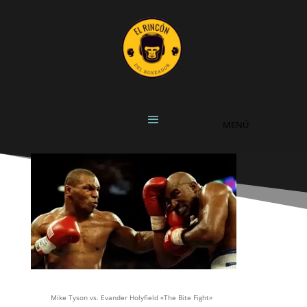
Mike Tyson vs. Evander Holyfield «The Bite Fight»