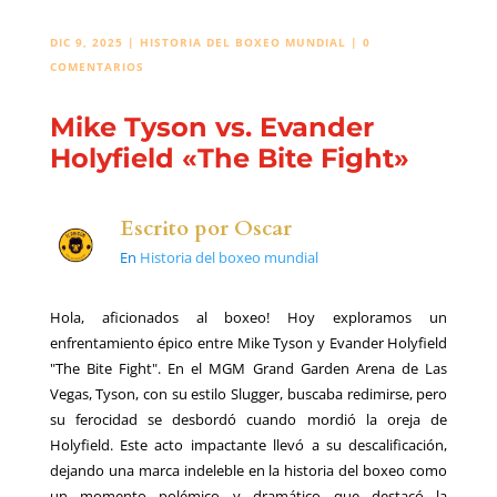
DIC 9, 2025
|
HISTORIA DEL BOXEO MUNDIAL
|
0
COMENTARIOS
Mike Tyson vs. Evander
Holyfield «The Bite Fight»
Escrito por
Oscar
En
Historia del boxeo mundial
Hola, aficionados al boxeo! Hoy exploramos un
enfrentamiento épico entre Mike Tyson y Evander Holyfield
"The Bite Fight". En el MGM Grand Garden Arena de Las
Vegas, Tyson, con su estilo Slugger, buscaba redimirse, pero
su ferocidad se desbordó cuando mordió la oreja de
Holyfield. Este acto impactante llevó a su descalificación,
dejando una marca indeleble en la historia del boxeo como
un momento polémico y dramático que destacó la