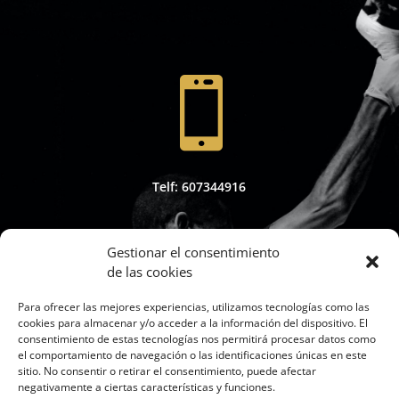

Telf: 607344916
Gestionar el consentimiento
de las cookies

Para ofrecer las mejores experiencias, utilizamos tecnologías como las
cookies para almacenar y/o acceder a la información del dispositivo. El
consentimiento de estas tecnologías nos permitirá procesar datos como
el comportamiento de navegación o las identificaciones únicas en este
sitio. No consentir o retirar el consentimiento, puede afectar
Whapsap: 607344916
negativamente a ciertas características y funciones.