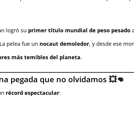
an logró su
primer título mundial de peso pesado
a
 La pelea fue un
nocaut demoledor
, y desde ese mo
res más temibles del planeta
.
na pegada que no olvidamos 💥👊
 un
récord espectacular
: