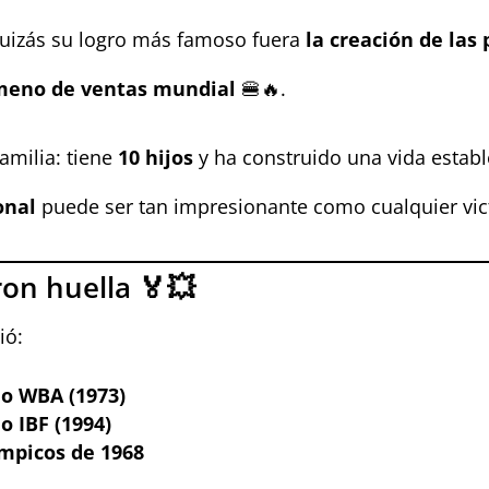
 Quizás su logro más famoso fuera
la creación de las
meno de ventas mundial
🍔🔥.
milia: tiene
10 hijos
y ha construido una vida estable
onal
puede ser tan impresionante como cualquier victo
ron huella 🏅💥
ió:
o WBA (1973)
 IBF (1994)
ímpicos de 1968