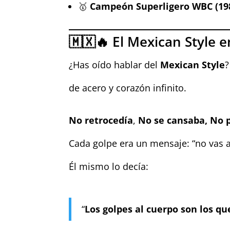
🥇
Campeón Superligero WBC (198
🇲🇽🔥 El Mexican Style 
¿Has oído hablar del
Mexican Style
?
de acero y corazón infinito.
No retrocedía
,
No se cansaba, No 
Cada golpe era un mensaje: “no vas 
Él mismo lo decía:
“
Los golpes al cuerpo son los qu