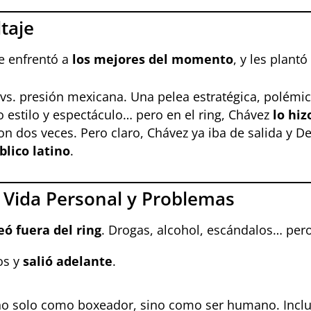
ltaje
e enfrentó a
los mejores del momento
, y les plant
a vs. presión mexicana. Una pelea estratégica, polém
o estilo y espectáculo… pero en el ring, Chávez
lo hiz
ron dos veces. Pero claro, Chávez ya iba de salida y 
blico latino
.
: Vida Personal y Problemas
eó fuera del ring
. Drogas, alcohol, escándalos… per
os y
salió adelante
.
no solo como boxeador, sino como ser humano. Inclu