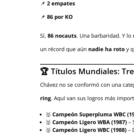
📌
2 empates
📌
86 por KO
Sí,
86 nocauts
. Una barbaridad. Y lo 
un récord que aún
nadie ha roto
y q
🏆 Títulos Mundiales: Tre
Chávez no se conformó con una categ
ring
. Aquí van sus logros más import
🥇
Campeón Superpluma WBC (19
🥇
Campeón Ligero WBA (1987)
– 
🥇
Campeón Ligero WBC (1988)
– 