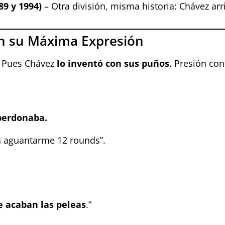
9 y 1994)
– Otra división, misma historia: Chávez arr
en su Máxima Expresión
 Pues Chávez
lo inventó con sus puños
. Presión co
perdonaba.
a aguantarme 12 rounds”.
e acaban las peleas
.”