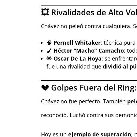
💥 Rivalidades de Alto Vo
Chávez no peleó contra cualquiera. S
🧠
Pernell Whitaker
: técnica pur
💅
Héctor “Macho” Camacho
: tod
🌟
Oscar De La Hoya
: se enfrenta
fue una rivalidad que
dividió al pú
💔 Golpes Fuera del Ring
Chávez no fue perfecto. También
pel
reconoció. Luchó contra sus demoni
Hoy es un
ejemplo de superación
, 