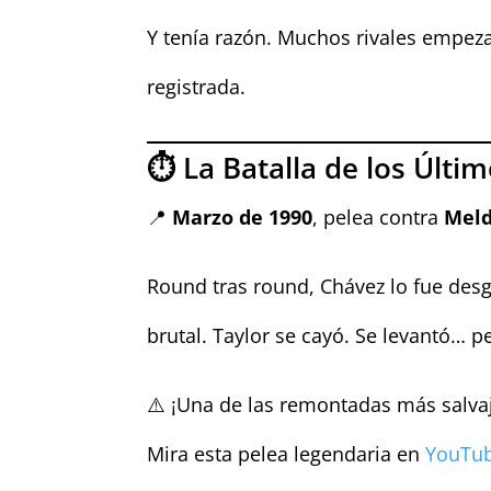
Y tenía razón. Muchos rivales empe
registrada.
⏱️ La Batalla de los Últi
📍
Marzo de 1990
, pelea contra
Meld
Round tras round, Chávez lo fue des
brutal. Taylor se cayó. Se levantó… p
⚠️ ¡Una de las remontadas más salvaj
Mira esta pelea legendaria en
YouTu