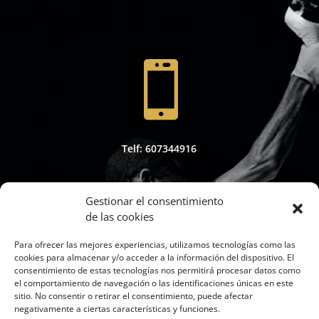

Telf: 607344916
Gestionar el consentimiento
de las cookies

Para ofrecer las mejores experiencias, utilizamos tecnologías como las
cookies para almacenar y/o acceder a la información del dispositivo. El
consentimiento de estas tecnologías nos permitirá procesar datos como
el comportamiento de navegación o las identificaciones únicas en este
sitio. No consentir o retirar el consentimiento, puede afectar
Whapsap: 607344916
negativamente a ciertas características y funciones.