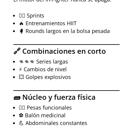
🏃‍♂️ Sprints
🔥 Entrenamientos HIIT
🥊 Rounds largos en la bolsa pesada
🔗 Combinaciones en corto
👊👊👊 Series largas
⚡ Cambios de nivel
💥 Golpes explosivos
🧱 Núcleo y fuerza física
🏋️‍♂️ Pesas funcionales
⚽ Balón medicinal
💪 Abdominales constantes