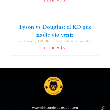
LEER MÁS
Tyson vs Douglas: el KO que
nadie vio venir
por
Oscar
|
Jul 20, 2026
|
Historia del boxeo mundial
LEER MÁS
www.elrincondelboxeador.com