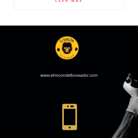
LEER MÁS
www.elrincondelboxeador.com
