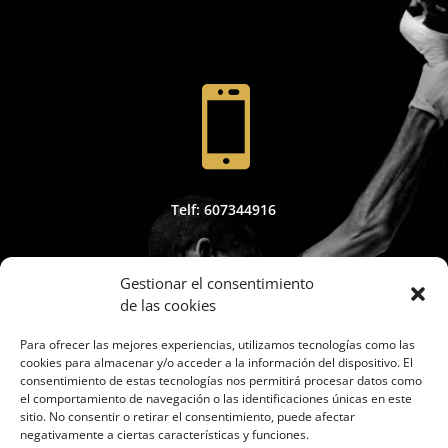

Telf: 607344916
Gestionar el consentimiento
de las cookies

Para ofrecer las mejores experiencias, utilizamos tecnologías como las
cookies para almacenar y/o acceder a la información del dispositivo. El
consentimiento de estas tecnologías nos permitirá procesar datos como
el comportamiento de navegación o las identificaciones únicas en este
sitio. No consentir o retirar el consentimiento, puede afectar
Whapsap: 607344916
negativamente a ciertas características y funciones.