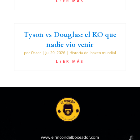
LEER MÁS
Tyson vs Douglas: el KO que
nadie vio venir
por
Oscar
|
Jul 20, 2026
|
Historia del boxeo mundial
LEER MÁS
www.elrincondelboxeador.com