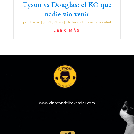
Tyson vs Douglas: el KO que
nadie vio venir
por
Oscar
|
Jul 20, 2026
|
Historia del boxeo mundial
LEER MÁS
www.elrincondelboxeador.com