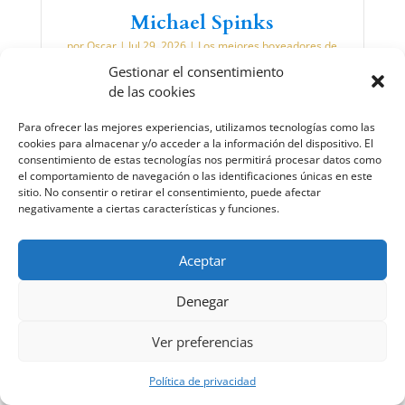
Michael Spinks
por
Oscar
|
Jul 29, 2026
|
Los mejores boxeadores de
todos los tiempos
Gestionar el consentimiento
de las cookies
LEER MÁS
Para ofrecer las mejores experiencias, utilizamos tecnologías como las
cookies para almacenar y/o acceder a la información del dispositivo. El
consentimiento de estas tecnologías nos permitirá procesar datos como
el comportamiento de navegación o las identificaciones únicas en este
La Guardia en Boxeo
sitio. No consentir o retirar el consentimiento, puede afectar
negativamente a ciertas características y funciones.
por
Oscar
|
Jul 24, 2026
|
Consejos de boxeo para
principiantes
LEER MÁS
Aceptar
Denegar
Ver preferencias
Tyson vs Douglas: el KO que
nadie vio venir
Política de privacidad