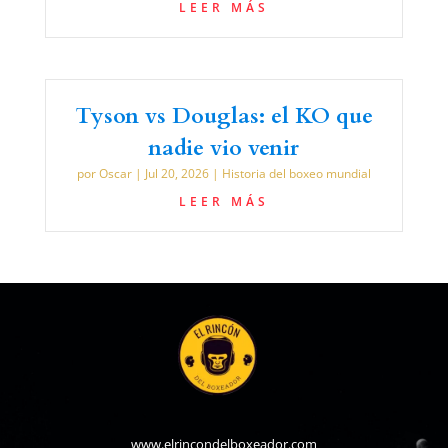
LEER MÁS
Tyson vs Douglas: el KO que
nadie vio venir
por
Oscar
|
Jul 20, 2026
|
Historia del boxeo mundial
LEER MÁS
www.elrincondelboxeador.com