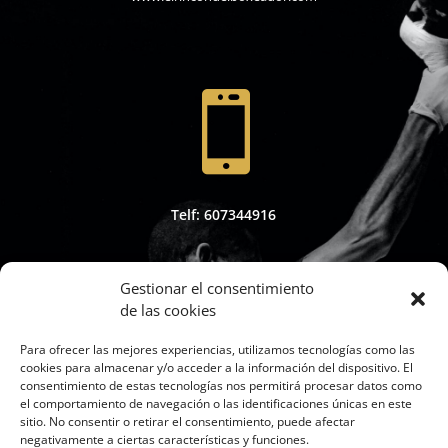

Telf: 607344916
Gestionar el consentimiento
de las cookies

Para ofrecer las mejores experiencias, utilizamos tecnologías como las
cookies para almacenar y/o acceder a la información del dispositivo. El
consentimiento de estas tecnologías nos permitirá procesar datos como
el comportamiento de navegación o las identificaciones únicas en este
sitio. No consentir o retirar el consentimiento, puede afectar
Whapsap: 607344916
negativamente a ciertas características y funciones.