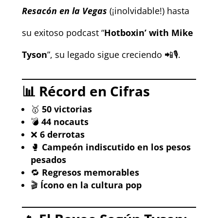
Resacón en la Vegas
(¡inolvidable!) hasta
su exitoso podcast “
Hotboxin’ with Mike
Tyson
”, su legado sigue creciendo 📲🎙️.
📊
Récord en Cifras
🥇
50 victorias
💣
44 nocauts
❌
6 derrotas
🥊
Campeón indiscutido en los pesos
pesados
🔁
Regresos memorables
🎬
Ícono en la cultura pop