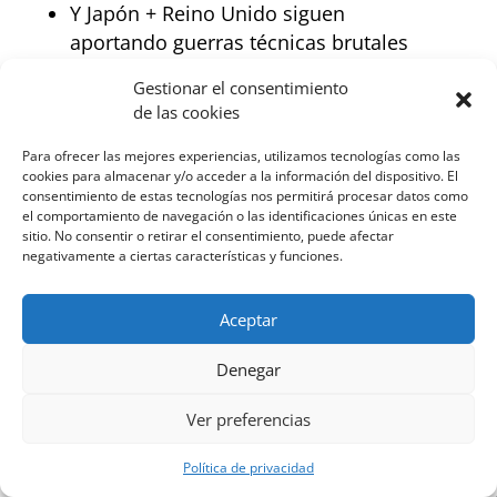
Y Japón + Reino Unido siguen
aportando guerras técnicas brutales
Gestionar el consentimiento
👉 Si te gusta el boxeo de verdad, este
de las cookies
mes no se ve… se estudia.
Para ofrecer las mejores experiencias, utilizamos tecnologías como las
cookies para almacenar y/o acceder a la información del dispositivo. El
consentimiento de estas tecnologías nos permitirá procesar datos como
el comportamiento de navegación o las identificaciones únicas en este
Para ranking visita
BoxRec.
sitio. No consentir o retirar el consentimiento, puede afectar
negativamente a ciertas características y funciones.
Porque después de junio, el ranking
Aceptar
mundial no va a ser el mismo.
Denegar
Nos vemos en el ring¡¡¡
Ver preferencias
Política de privacidad