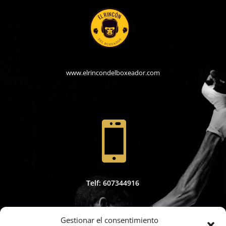
www.elrincondelboxeador.com

Telf: 607344916
Gestionar el consentimiento