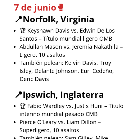
7 de junio
🥊
📍
Norfolk, Virginia
🏆 Keyshawn Davis vs. Edwin De Los
Santos – Título mundial ligero OMB
Abdullah Mason vs. Jeremia Nakathila –
Ligero, 10 asaltos
También pelean: Kelvin Davis, Troy
Isley, Delante Johnson, Euri Cedeño,
Deric Davis
📍
Ipswich, Inglaterra
🏆 Fabio Wardley vs. Justis Huni – Título
interino mundial pesado CMB
Pierce O’Leary vs. Liam Dillon –
Superligero, 10 asaltos
También pelean: Sam Gilley, Mike