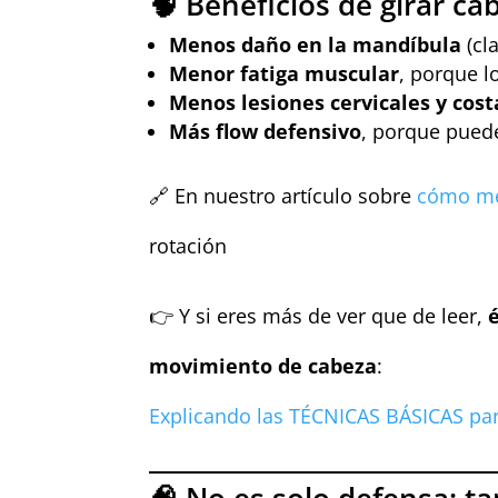
🧠 Beneficios de girar ca
Menos daño en la mandíbula
(cl
Menor fatiga muscular
, porque l
Menos lesiones cervicales y cost
Más flow defensivo
, porque puede
🔗 En nuestro artículo sobre
cómo mej
rotación
👉 Y si eres más de ver que de leer,
movimiento de cabeza
:
Explicando las TÉCNICAS BÁSICAS pa
🧠 No es solo defensa: t