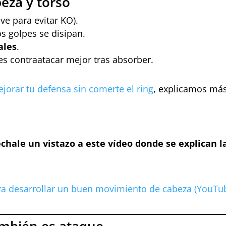
beza y torso
ave para evitar KO).
os golpes se disipan.
ales
.
s contraatacar mejor tras absorber.
orar tu defensa sin comerte el ring
, explicamos más
échale un vistazo a este vídeo donde se explican l
ra desarrollar un buen movimiento de cabeza (YouTu
ambién es ataque