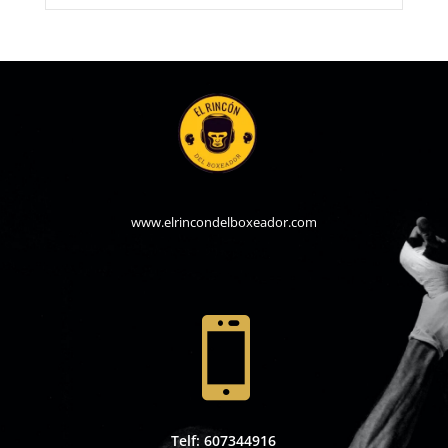
www.elrincondelboxeador.com

Telf: 607344916