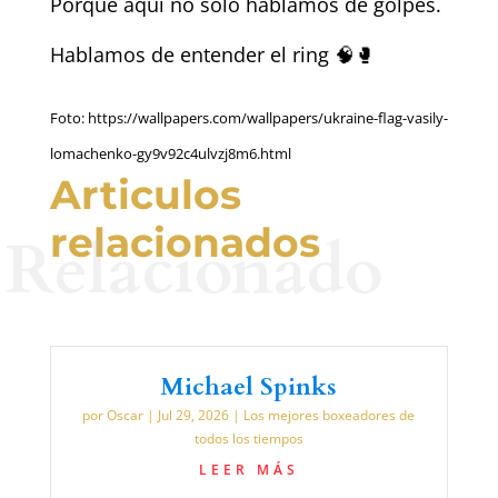
Porque aquí no solo hablamos de golpes.
Hablamos de entender el ring 🧠🥊
Foto: https://wallpapers.com/wallpapers/ukraine-flag-vasily-
lomachenko-gy9v92c4ulvzj8m6.html
Articulos
relacionados
Relacionado
Michael Spinks
por
Oscar
|
Jul 29, 2026
|
Los mejores boxeadores de
todos los tiempos
LEER MÁS