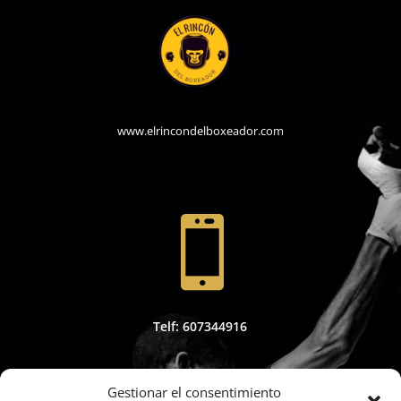
www.elrincondelboxeador.com

Telf: 607344916
Gestionar el consentimiento