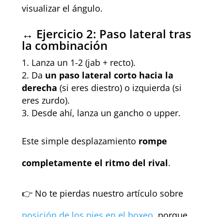
visualizar el ángulo.
↔️ Ejercicio 2: Paso lateral tras
la combinación
Lanza un 1-2 (jab + recto).
Da
un paso lateral corto hacia la
derecha
(si eres diestro) o izquierda (si
eres zurdo).
Desde ahí, lanza un gancho o upper.
Este simple desplazamiento
rompe
completamente el ritmo del rival
.
👉 No te pierdas nuestro artículo sobre
posición de los pies
e
n el boxeo
, porque