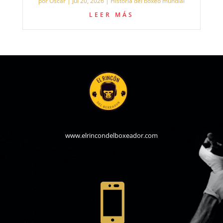
por
Oscar
|
Jul 20, 2026
|
Historia del boxeo mundial
LEER MÁS
www.elrincondelboxeador.com
