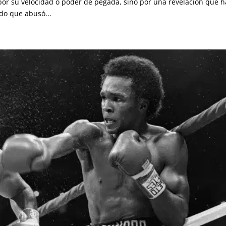
por su velocidad o poder de pegada, sino por una revelación que h
ado que abusó...