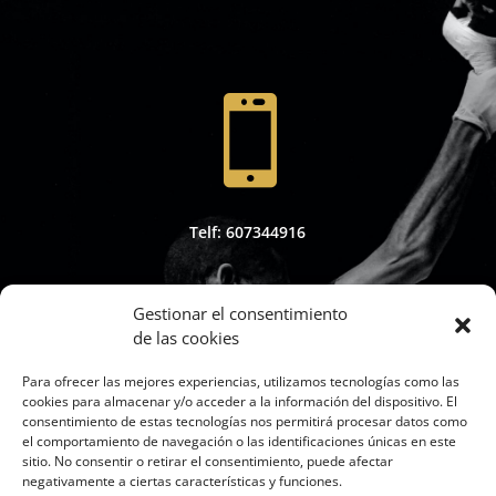

Telf: 607344916
Gestionar el consentimiento
de las cookies

Para ofrecer las mejores experiencias, utilizamos tecnologías como las
cookies para almacenar y/o acceder a la información del dispositivo. El
consentimiento de estas tecnologías nos permitirá procesar datos como
el comportamiento de navegación o las identificaciones únicas en este
sitio. No consentir o retirar el consentimiento, puede afectar
Whapsap: 607344916
negativamente a ciertas características y funciones.