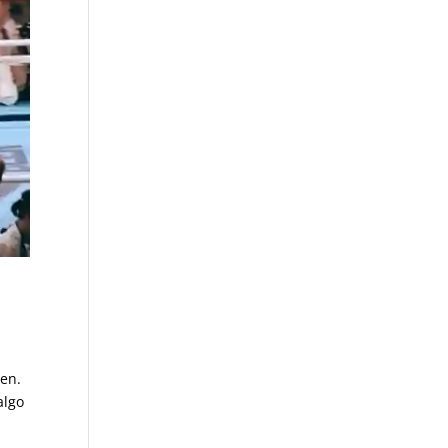
len.
algo